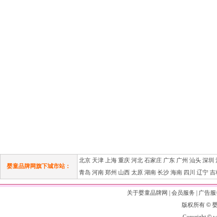
北京
天津
上海
重庆
河北
石家庄
广东
广州
汕头
深圳
婴童品牌网旗下城市站：
青岛
河南
郑州
山西
太原
湖南
长沙
海南
四川
辽宁
吉
关于婴童品牌网
|
会员服务
|
广告服
版权所有
©