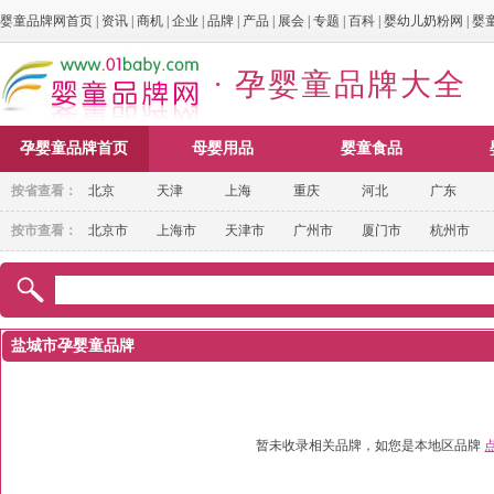
婴童品牌网首页
|
资讯
|
商机
|
企业
|
品牌
|
产品
|
展会
|
专题
|
百科
|
婴幼儿奶粉网
|
婴
· 孕婴童品牌大全
孕婴童品牌首页
母婴用品
婴童食品
按省查看：
北京
天津
上海
重庆
河北
广东
按市查看：
北京市
上海市
天津市
广州市
厦门市
杭州市
盐城市孕婴童品牌
暂未收录相关品牌，如您是本地区品牌