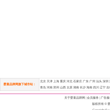
北京
天津
上海
重庆
河北
石家庄
广东
广州
汕头
深圳
婴童品牌网旗下城市站：
青岛
河南
郑州
山西
太原
湖南
长沙
海南
四川
辽宁
吉
关于婴童品牌网
|
会员服务
|
广告服
版权所有
©