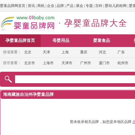
婴童品牌网首页
|
资讯
|
商机
|
企业
|
品牌
|
产品
|
展会
|
专题
|
百科
|
婴幼儿奶粉网
|
婴
· 孕婴童品牌大全
孕婴童品牌首页
母婴用品
婴童食品
按省查看：
北京
天津
上海
重庆
河北
广东
按市查看：
北京市
上海市
天津市
广州市
厦门市
杭州市
海南藏族自治州孕婴童品牌
暂未收录相关品牌，如您是本地区品牌