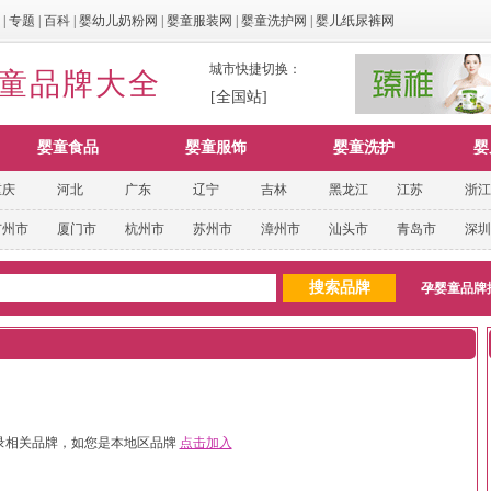
|
专题
|
百科
|
婴幼儿奶粉网
|
婴童服装网
|
婴童洗护网
|
婴儿纸尿裤网
城市快捷切换：
婴童品牌大全
[全国站]
婴童食品
婴童服饰
婴童洗护
婴
重庆
河北
广东
辽宁
吉林
黑龙江
江苏
浙江
广州市
厦门市
杭州市
苏州市
漳州市
汕头市
青岛市
深圳
孕婴童品牌
录相关品牌，如您是本地区品牌
点击加入