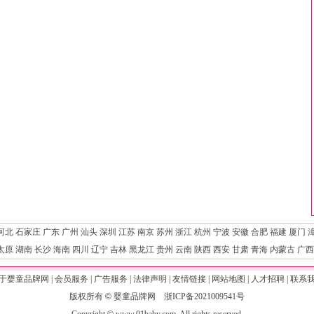
河北
石家庄
广东
广州
汕头
深圳
江苏
南京
苏州
浙江
杭州
宁波
安徽
合肥
福建
厦门
太原
湖南
长沙
海南
四川
辽宁
吉林
黑龙江
贵州
云南
陕西
西安
甘肃
青海
内蒙古
广西
于婴童品牌网
|
会员服务
|
广告服务
|
法律声明
|
友情链接
|
网站地图
|
人才招聘
|
联系
版权所有
©
婴童品牌网
浙ICP备2021009541号