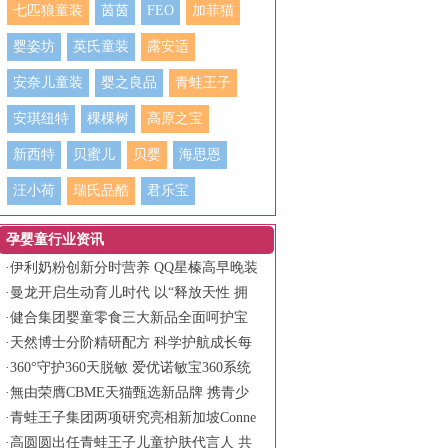
七匹狼童装
茵茵
FEO
加菲猫
婴姿坊
英氏童装
露安适
安奈儿童装
婴之良品
青蛙王子
安琪纽特
棵棵树
高原之宝
新西特
贝蜜儿
贝婴
海思恩
汪小荷
瑞氏品酷
君乐宝
孕婴童行业资讯
·
伊利奶粉创新分时营养 QQ星榛高早晚装
守护儿童全天活力
·
曼龙开启生动育儿时代 以“释放天性 拥
抱生动”书写品牌新篇章
·
健合集团婴童零食三大新品全面呵护宝
宝健康成长
·
天然博士分阶精研配方 科学护航成长每
一程
·
360°守护360天脱敏 爱优诺敏宝360系统
化低敏营养方案
·
無由荣膺CBME天猫甄选新品牌 携青少
年面护霸榜产品亮相
·
青蛙王子集团两项研究亮相新加坡Conne
x-C Asia旗舰科学会议
·
高圆圆出任青蛙王子儿童护肤代言人 共