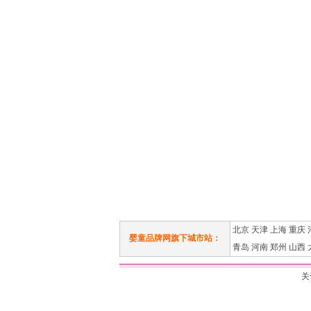
北京
天津
上海
重庆
婴童品牌网旗下城市站：
青岛
河南
郑州
山西
关