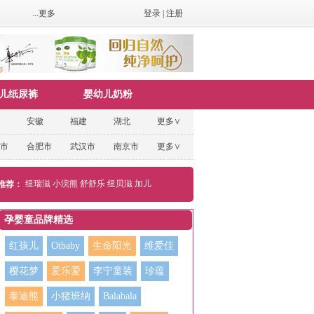
...更多
登录
|
注册
儿纸尿裤
婴幼儿奶粉
安徽
福建
湖北
更多∨
市
合肥市
武汉市
南京市
更多∨
纽瑞滋
小浣熊
舒舒乐
纽贝滋
加儿
推荐：
孕婴童品牌精选
红孩儿
Otbaby
生命阳光
维爱佳
樱花梦
爱乐爱
李宁童装
珍蕴
泰迪熊
小猪班纳
Balabala