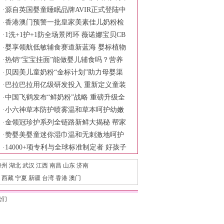
同诠释慢慢长大更强大的育儿主张
·
源自英国婴童睡眠品牌AVIR正式登陆中
国市场
·
香港澳门预警一批皇家美素佳儿奶粉检
出铅超标 品牌方称符合食品安全标准
·
1洗+1护+1防全场景闭环 薇诺娜宝贝CB
ME展现婴童护理新范式
·
婴享领航低敏辅食赛道新蓝海 婴标植物
奶米布丁树立行业安全新标杆
·
热销“宝宝挂面”能做婴儿辅食吗？营养
针真均衡？
·
贝因美儿童奶粉“金标计划”助力母婴渠
道破局
·
巴拉巴拉用亿级研发投入 重新定义童装
产品力
·
中国飞鹤发布“鲜奶粉”战略 重磅升级全
链鲜活守护六大保障
·
小六神草本防护喷雾温和草本呵护幼嫩
肌肤 科学陪伴宝宝舒适度夏
·
金领冠珍护系列全链路新鲜大揭秘 帮家
长一次性选对新鲜好奶源
·
赞婴美婴童迷你湿巾温和无刺激地呵护
宝宝的肌肤
·
14000+项专利与全球标准制定者 好孩子
如何定义新生儿护脊出行
漳州
湖北
武汉
江西
南昌
山东
济南
西藏
宁夏
新疆
台湾
香港
澳门
我们