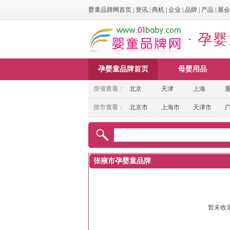
婴童品牌网首页
|
资讯
|
商机
|
企业
|
品牌
|
产品
|
展会
· 孕
孕婴童品牌首页
母婴用品
按省查看：
北京
天津
上海
按市查看：
北京市
上海市
天津市
张掖市孕婴童品牌
暂未收