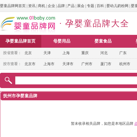
婴童品牌网首页
|
资讯
|
商机
|
企业
|
品牌
|
产品
|
展会
|
专题
|
百科
|
婴幼儿奶粉网
|
婴
· 孕婴童品牌大全
孕婴童品牌首页
母婴用品
婴童食品
按省查看：
北京
天津
上海
重庆
河北
广东
按市查看：
北京市
上海市
天津市
广州市
厦门市
杭州市
抚州市孕婴童品牌
暂未收录相关品牌，如您是本地区品牌