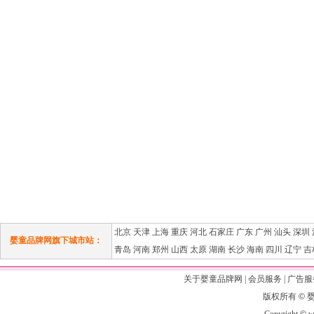
北京
天津
上海
重庆
河北
石家庄
广东
广州
汕头
深圳
婴童品牌网旗下城市站：
青岛
河南
郑州
山西
太原
湖南
长沙
海南
四川
辽宁
吉
关于婴童品牌网
|
会员服务
|
广告服
版权所有
©