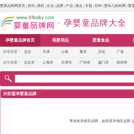
婴童品牌网首页
|
资讯
|
商机
|
企业
|
品牌
|
产品
|
展会
|
专题
|
百科
|
婴幼儿奶粉网
|
婴
· 孕婴童品牌大全
孕婴童品牌首页
母婴用品
婴童食品
按省查看：
北京
天津
上海
重庆
河北
广东
按市查看：
北京市
上海市
天津市
广州市
厦门市
杭州市
兴安盟孕婴童品牌
暂未收录相关品牌，如您是本地区品牌