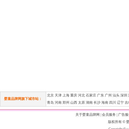
北京
天津
上海
重庆
河北
石家庄
广东
广州
汕头
深圳
婴童品牌网旗下城市站：
青岛
河南
郑州
山西
太原
湖南
长沙
海南
四川
辽宁
吉
关于婴童品牌网
|
会员服务
|
广告服
版权所有
©