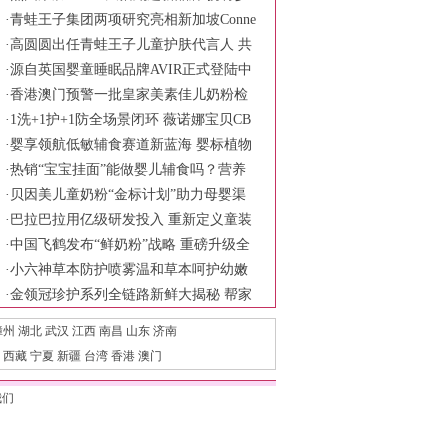
年面护霸榜产品亮相
·
青蛙王子集团两项研究亮相新加坡Conne
x-C Asia旗舰科学会议
·
高圆圆出任青蛙王子儿童护肤代言人 共
同诠释慢慢长大更强大的育儿主张
·
源自英国婴童睡眠品牌AVIR正式登陆中
国市场
·
香港澳门预警一批皇家美素佳儿奶粉检
出铅超标 品牌方称符合食品安全标准
·
1洗+1护+1防全场景闭环 薇诺娜宝贝CB
ME展现婴童护理新范式
·
婴享领航低敏辅食赛道新蓝海 婴标植物
奶米布丁树立行业安全新标杆
·
热销“宝宝挂面”能做婴儿辅食吗？营养
针真均衡？
·
贝因美儿童奶粉“金标计划”助力母婴渠
道破局
·
巴拉巴拉用亿级研发投入 重新定义童装
产品力
·
中国飞鹤发布“鲜奶粉”战略 重磅升级全
链鲜活守护六大保障
·
小六神草本防护喷雾温和草本呵护幼嫩
肌肤 科学陪伴宝宝舒适度夏
·
金领冠珍护系列全链路新鲜大揭秘 帮家
长一次性选对新鲜好奶源
漳州
湖北
武汉
江西
南昌
山东
济南
西藏
宁夏
新疆
台湾
香港
澳门
我们