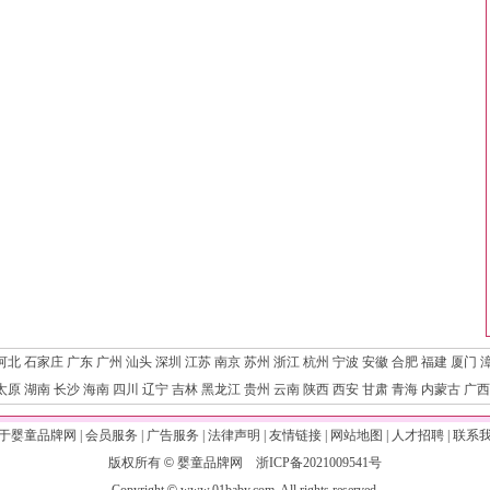
河北
石家庄
广东
广州
汕头
深圳
江苏
南京
苏州
浙江
杭州
宁波
安徽
合肥
福建
厦门
太原
湖南
长沙
海南
四川
辽宁
吉林
黑龙江
贵州
云南
陕西
西安
甘肃
青海
内蒙古
广西
于婴童品牌网
|
会员服务
|
广告服务
|
法律声明
|
友情链接
|
网站地图
|
人才招聘
|
联系
版权所有
©
婴童品牌网
浙ICP备2021009541号