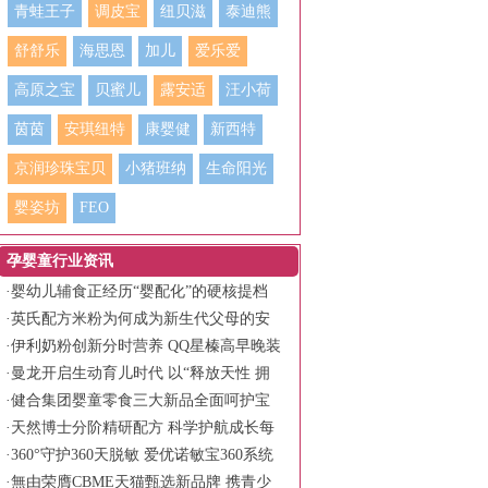
青蛙王子
调皮宝
纽贝滋
泰迪熊
舒舒乐
海思恩
加儿
爱乐爱
高原之宝
贝蜜儿
露安适
汪小荷
茵茵
安琪纽特
康婴健
新西特
京润珍珠宝贝
小猪班纳
生命阳光
婴姿坊
FEO
孕婴童行业资讯
·
婴幼儿辅食正经历“婴配化”的硬核提档
·
英氏配方米粉为何成为新生代父母的安
心之选？
·
伊利奶粉创新分时营养 QQ星榛高早晚装
守护儿童全天活力
·
曼龙开启生动育儿时代 以“释放天性 拥
抱生动”书写品牌新篇章
·
健合集团婴童零食三大新品全面呵护宝
宝健康成长
·
天然博士分阶精研配方 科学护航成长每
一程
·
360°守护360天脱敏 爱优诺敏宝360系统
化低敏营养方案
·
無由荣膺CBME天猫甄选新品牌 携青少