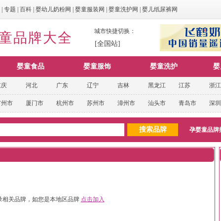
|
专题
|
百科
|
婴幼儿奶粉网
|
婴童服装网
|
婴童洗护网
|
婴儿纸尿裤网
城市快捷切换：
婴童品牌大全
[全国站]
婴童食品
婴童服饰
婴童洗护
婴
重庆
河北
广东
辽宁
吉林
黑龙江
江苏
浙江
广州市
厦门市
杭州市
苏州市
漳州市
汕头市
青岛市
深圳
孕婴童品牌
录相关品牌，如您是本地区品牌
点击加入