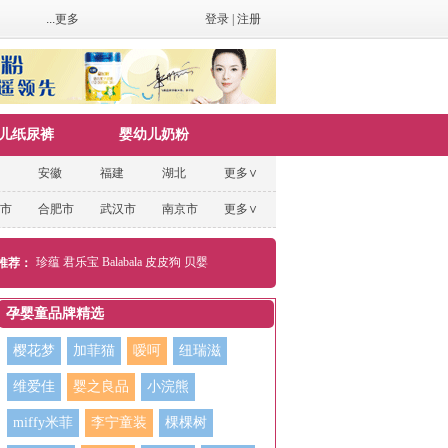
...更多
登录
|
注册
儿纸尿裤
婴幼儿奶粉
安徽
福建
湖北
更多∨
市
合肥市
武汉市
南京市
更多∨
珍蕴
君乐宝
Balabala
皮皮狗
贝婴
推荐：
孕婴童品牌精选
樱花梦
加菲猫
嗳呵
纽瑞滋
维爱佳
婴之良品
小浣熊
miffy米菲
李宁童装
棵棵树