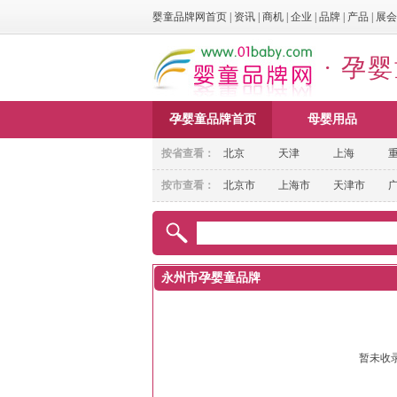
婴童品牌网首页
|
资讯
|
商机
|
企业
|
品牌
|
产品
|
展会
· 孕
孕婴童品牌首页
母婴用品
按省查看：
北京
天津
上海
按市查看：
北京市
上海市
天津市
永州市孕婴童品牌
暂未收