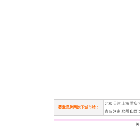
北京
天津
上海
重庆
婴童品牌网旗下城市站：
青岛
河南
郑州
山西
关