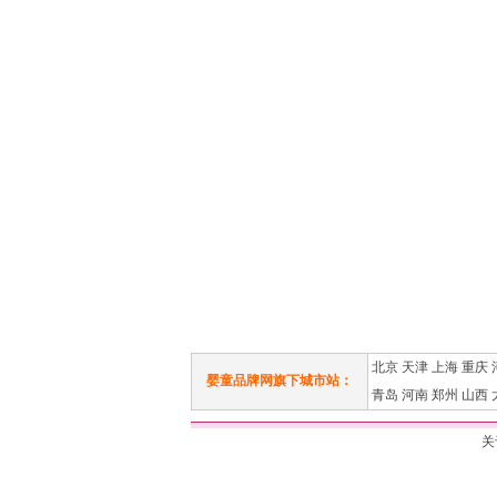
北京
天津
上海
重庆
婴童品牌网旗下城市站：
青岛
河南
郑州
山西
关