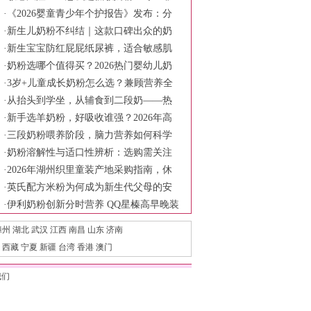
谱低敏奶粉介绍
·
《2026婴童青少年个护报告》发布：分
龄护理需求爆发
·
新生儿奶粉不纠结｜这款口碑出众的奶
粉值得选吗？
·
新生宝宝防红屁屁纸尿裤，适合敏感肌
脆弱肌肤的透气款选择
·
奶粉选哪个值得买？2026热门婴幼儿奶
粉盘点，附硬核选购指南
·
3岁+儿童成长奶粉怎么选？兼顾营养全
面与脑部发育的长期口粮指南
·
从抬头到学坐，从辅食到二段奶——热
门二段奶粉解析，陪宝宝稳稳走过6-12个
·
新手选羊奶粉，好吸收谁强？2026年高
月
端羊奶粉选购全指南
·
三段奶粉喂养阶段，脑力营养如何科学
看待
·
奶粉溶解性与适口性辨析：选购需关注
哪些维度
·
2026年湖州织里童装产地采购指南，休
闲套装货源优选
·
英氏配方米粉为何成为新生代父母的安
心之选？
·
伊利奶粉创新分时营养 QQ星榛高早晚装
守护儿童全天活力
漳州
湖北
武汉
江西
南昌
山东
济南
西藏
宁夏
新疆
台湾
香港
澳门
我们