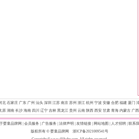
河北
石家庄
广东
广州
汕头
深圳
江苏
南京
苏州
浙江
杭州
宁波
安徽
合肥
福建
厦门
太原
湖南
长沙
海南
四川
辽宁
吉林
黑龙江
贵州
云南
陕西
西安
甘肃
青海
内蒙古
广西
于婴童品牌网
|
会员服务
|
广告服务
|
法律声明
|
友情链接
|
网站地图
|
人才招聘
|
联系
版权所有
©
婴童品牌网
浙ICP备2021009541号