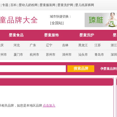
|
专题
|
百科
|
婴幼儿奶粉网
|
婴童服装网
|
婴童洗护网
|
婴儿纸尿裤网
城市快捷切换：
婴童品牌大全
[全国站]
婴童食品
婴童服饰
婴童洗护
婴
重庆
河北
广东
辽宁
吉林
黑龙江
江苏
浙江
广州市
厦门市
杭州市
苏州市
漳州市
汕头市
青岛市
深圳
孕婴童品牌
录相关品牌，如您是本地区品牌
点击加入