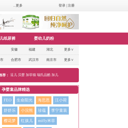
...更多
登录
|
注册
儿纸尿裤
婴幼儿奶粉
安徽
福建
湖北
更多∨
市
合肥市
武汉市
南京市
更多∨
逗儿
贝婴
加菲猫
瑞氏品酷
加儿
推荐：
孕婴童品牌精选
FEO
生命阳光
海思恩
汪小荷
舒舒乐
小浣熊
珍蕴
李宁童装
樱花梦
红孩儿
miffy米菲