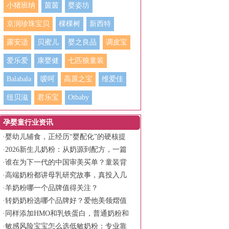
小猪班纳
茵茵
婴姿坊
京润珍珠宝贝
棵棵树
新西特
露安适
贝蜜儿
婴之良品
调皮宝
爱乐爱
康婴健
七匹狼童装
Balabala
嗳呵
高原之宝
维爱佳
纽贝滋
君乐宝
Otbaby
孕婴童行业资讯
·
婴幼儿辅食，正经历“婴配化”的硬核提
档
·
2026新生儿奶粉：从奶源到配方，一篇
看懂
·
谁在为下一代的中国审美买单？童装背
后的消费觉醒
·
高端奶粉都讲母乳研究故事，真投入几
十年的品牌是谁？金领冠产品全解析
·
羊奶粉哪一个品牌值得关注？
·
转奶奶粉选哪个品牌好？爱他美领熠值
得关注
·
同样添加HMO和乳铁蛋白，普通奶粉和
专利组合的差别有多大？
·
敏感风险宝宝怎么选低敏奶粉：专业靠