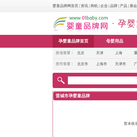
婴童品牌网首页
|
资讯
|
商机
|
企业
|
品牌
|
产品
|
展会
· 孕
孕婴童品牌首页
母婴用品
按省查看：
北京
天津
上海
按市查看：
北京市
上海市
天津市
晋城市孕婴童品牌
暂未收