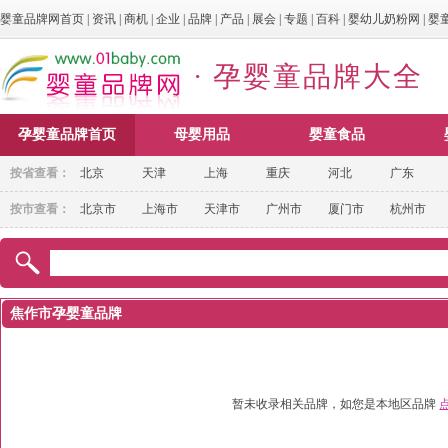
婴童品牌网首页
|
资讯
|
商机
|
企业
|
品牌
|
产品
|
展会
|
专题
|
百科
|
婴幼儿奶粉网
|
婴
· 孕婴童品牌大全
孕婴童品牌首页
母婴用品
婴童食品
按省查看：
北京
天津
上海
重庆
河北
广东
按市查看：
北京市
上海市
天津市
广州市
厦门市
杭州市
焦作市孕婴童品牌
暂未收录相关品牌，如您是本地区品牌