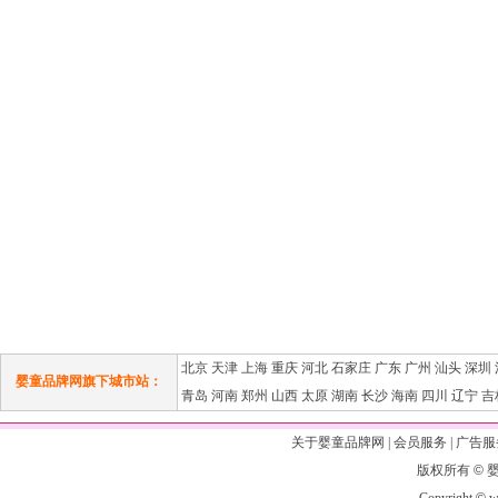
北京
天津
上海
重庆
河北
石家庄
广东
广州
汕头
深圳
婴童品牌网旗下城市站：
青岛
河南
郑州
山西
太原
湖南
长沙
海南
四川
辽宁
吉
关于婴童品牌网
|
会员服务
|
广告服
版权所有
©