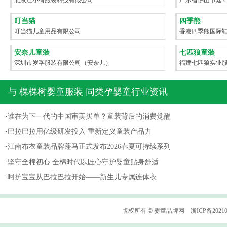
北京汪小荷服装科技有限公司
广东省佛山市嘉
叮当猫
四季熊
叮当猫儿童用品有限公司
香港四季熊国际
安奈儿童装
七匹狼童装
深圳市岁孚服装有限公司（安奈儿）
福建七匹狼实业
与
棵棵树婴童服装
同类孕婴童行业资讯
·
谁在为下一代的中国审美买单？童装背后的消费觉醒
·
巴拉巴拉用亿级研发投入 重新定义童装产品力
·
江南布衣童装品牌蓬马正式发布2026春夏可持续系列
·
坚守全棉初心 全棉时代以匠心守护婴童贴身舒适
·
呵护宝宝从巴拉巴拉开始——新生儿专属连体衣
版权所有
©
婴童品牌网
浙ICP备2021