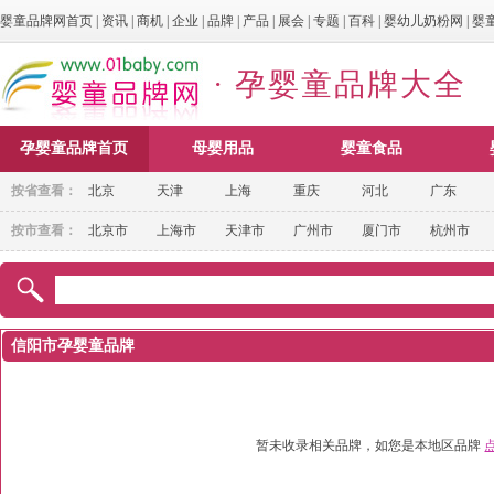
婴童品牌网首页
|
资讯
|
商机
|
企业
|
品牌
|
产品
|
展会
|
专题
|
百科
|
婴幼儿奶粉网
|
婴
· 孕婴童品牌大全
孕婴童品牌首页
母婴用品
婴童食品
按省查看：
北京
天津
上海
重庆
河北
广东
按市查看：
北京市
上海市
天津市
广州市
厦门市
杭州市
信阳市孕婴童品牌
暂未收录相关品牌，如您是本地区品牌