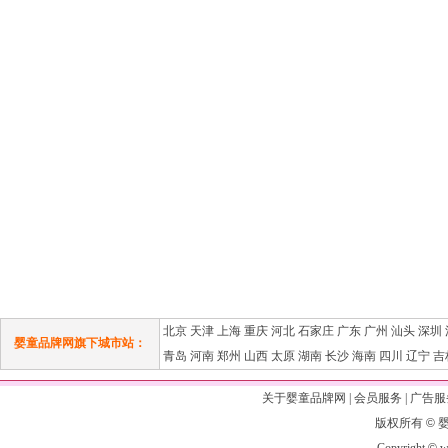
北京
天津
上海
重庆
河北
石家庄
广东
广州
汕头
深圳
婴童品牌网旗下城市站：
青岛
河南
郑州
山西
太原
湖南
长沙
海南
四川
辽宁
吉
关于婴童品牌网
|
会员服务
|
广告服
版权所有
©