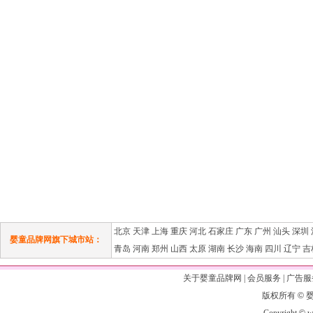
北京
天津
上海
重庆
河北
石家庄
广东
广州
汕头
深圳
婴童品牌网旗下城市站：
青岛
河南
郑州
山西
太原
湖南
长沙
海南
四川
辽宁
吉
关于婴童品牌网
|
会员服务
|
广告服
版权所有
©