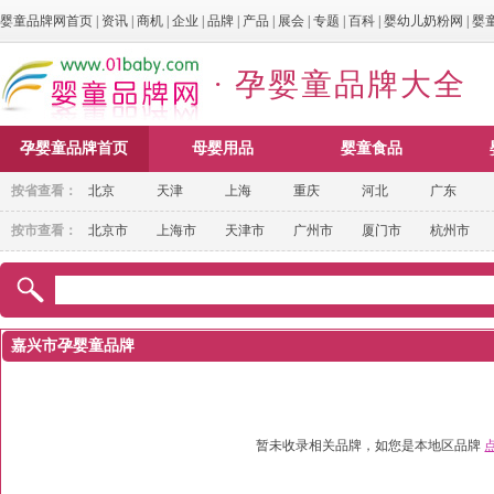
婴童品牌网首页
|
资讯
|
商机
|
企业
|
品牌
|
产品
|
展会
|
专题
|
百科
|
婴幼儿奶粉网
|
婴
· 孕婴童品牌大全
孕婴童品牌首页
母婴用品
婴童食品
按省查看：
北京
天津
上海
重庆
河北
广东
按市查看：
北京市
上海市
天津市
广州市
厦门市
杭州市
嘉兴市孕婴童品牌
暂未收录相关品牌，如您是本地区品牌