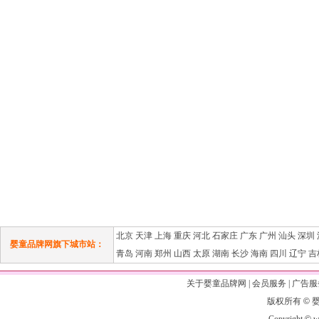
北京
天津
上海
重庆
河北
石家庄
广东
广州
汕头
深圳
婴童品牌网旗下城市站：
青岛
河南
郑州
山西
太原
湖南
长沙
海南
四川
辽宁
吉
关于婴童品牌网
|
会员服务
|
广告服
版权所有
©