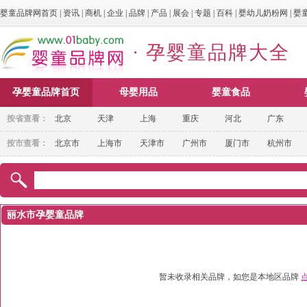
婴童品牌网首页
|
资讯
|
商机
|
企业
|
品牌
|
产品
|
展会
|
专题
|
百科
|
婴幼儿奶粉网
|
婴
· 孕婴童品牌大全
孕婴童品牌首页
母婴用品
婴童食品
按省查看：
北京
天津
上海
重庆
河北
广东
按市查看：
北京市
上海市
天津市
广州市
厦门市
杭州市
丽水市孕婴童品牌
暂未收录相关品牌，如您是本地区品牌