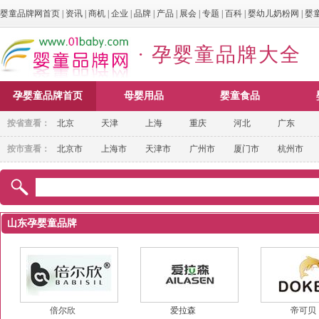
婴童品牌网首页
|
资讯
|
商机
|
企业
|
品牌
|
产品
|
展会
|
专题
|
百科
|
婴幼儿奶粉网
|
婴
· 孕婴童品牌大全
孕婴童品牌首页
母婴用品
婴童食品
按省查看：
北京
天津
上海
重庆
河北
广东
按市查看：
北京市
上海市
天津市
广州市
厦门市
杭州市
山东孕婴童品牌
倍尔欣
爱拉森
帝可贝