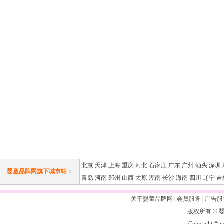
北京
天津
上海
重庆
河北
石家庄
广东
广州
汕头
深圳
婴童品牌网旗下城市站：
青岛
河南
郑州
山西
太原
湖南
长沙
海南
四川
辽宁
吉
关于婴童品牌网
|
会员服务
|
广告服
版权所有
©