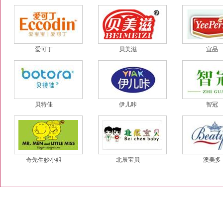
爱可丁
贝美滋
宜品
贝特佳
伊儿咔
智冠
奇先生妙小姐
北辰宝贝
澳美多