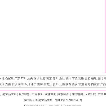
河北
石家庄
广东
广州
汕头
深圳
江苏
南京
苏州
浙江
杭州
宁波
安徽
合肥
福建
厦门
太原
湖南
长沙
海南
四川
辽宁
吉林
黑龙江
贵州
云南
陕西
西安
甘肃
青海
内蒙古
广西
于婴童品牌网
|
会员服务
|
广告服务
|
法律声明
|
友情链接
|
网站地图
|
人才招聘
|
联系
版权所有
©
婴童品牌网
浙ICP备2021009541号