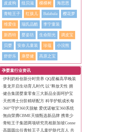
皮皮狗
纽贝滋
棵棵树
海思恩
青蛙王子
红孩儿
Balabala
樱花梦
维爱佳
瑞氏品酷
李宁童装
新西特
婴姿坊
生命阳光
调皮宝
贝婴
安奈儿童装
珍蕴
小浣熊
舒舒乐
康婴健
高原之宝
孕婴童行业资讯
·
伊利奶粉创新分时营养 QQ星榛高早晚装
守护儿童全天活力
·
曼龙开启生动育儿时代 以“释放天性 拥
抱生动”书写品牌新篇章
·
健合集团婴童零食三大新品全面呵护宝
宝健康成长
·
天然博士分阶精研配方 科学护航成长每
一程
·
360°守护360天脱敏 爱优诺敏宝360系统
化低敏营养方案
·
無由荣膺CBME天猫甄选新品牌 携青少
年面护霸榜产品亮相
·
青蛙王子集团两项研究亮相新加坡Conne
x-C Asia旗舰科学会议
·
高圆圆出任青蛙王子儿童护肤代言人 共