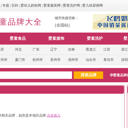
|
专题
|
百科
|
婴幼儿奶粉网
|
婴童服装网
|
婴童洗护网
|
婴儿纸尿裤网
城市快捷切换：
婴童品牌大全
[全国站]
婴童食品
婴童服饰
婴童洗护
婴
重庆
河北
广东
辽宁
吉林
黑龙江
江苏
浙江
广州市
厦门市
杭州市
苏州市
漳州市
汕头市
青岛市
深圳
孕婴童品牌
录相关品牌，如您是本地区品牌
点击加入