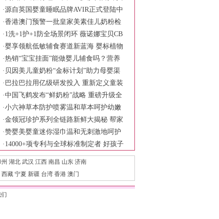
同诠释慢慢长大更强大的育儿主张
·
源自英国婴童睡眠品牌AVIR正式登陆中
国市场
·
香港澳门预警一批皇家美素佳儿奶粉检
出铅超标 品牌方称符合食品安全标准
·
1洗+1护+1防全场景闭环 薇诺娜宝贝CB
ME展现婴童护理新范式
·
婴享领航低敏辅食赛道新蓝海 婴标植物
奶米布丁树立行业安全新标杆
·
热销“宝宝挂面”能做婴儿辅食吗？营养
针真均衡？
·
贝因美儿童奶粉“金标计划”助力母婴渠
道破局
·
巴拉巴拉用亿级研发投入 重新定义童装
产品力
·
中国飞鹤发布“鲜奶粉”战略 重磅升级全
链鲜活守护六大保障
·
小六神草本防护喷雾温和草本呵护幼嫩
肌肤 科学陪伴宝宝舒适度夏
·
金领冠珍护系列全链路新鲜大揭秘 帮家
长一次性选对新鲜好奶源
·
赞婴美婴童迷你湿巾温和无刺激地呵护
宝宝的肌肤
·
14000+项专利与全球标准制定者 好孩子
如何定义新生儿护脊出行
漳州
湖北
武汉
江西
南昌
山东
济南
西藏
宁夏
新疆
台湾
香港
澳门
我们