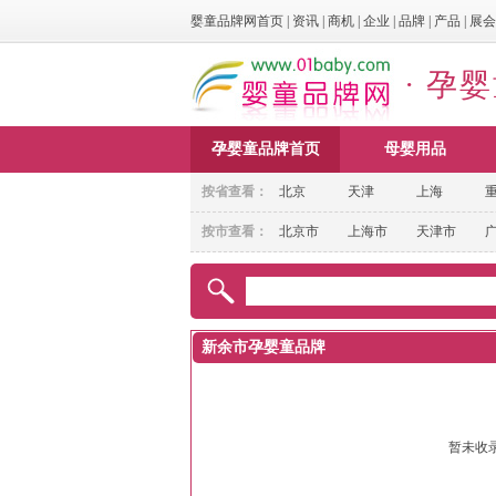
婴童品牌网首页
|
资讯
|
商机
|
企业
|
品牌
|
产品
|
展会
· 孕
孕婴童品牌首页
母婴用品
按省查看：
北京
天津
上海
按市查看：
北京市
上海市
天津市
新余市孕婴童品牌
暂未收