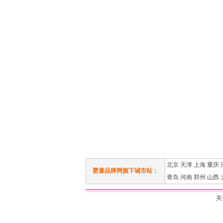
北京
天津
上海
重庆
婴童品牌网旗下城市站：
青岛
河南
郑州
山西
关