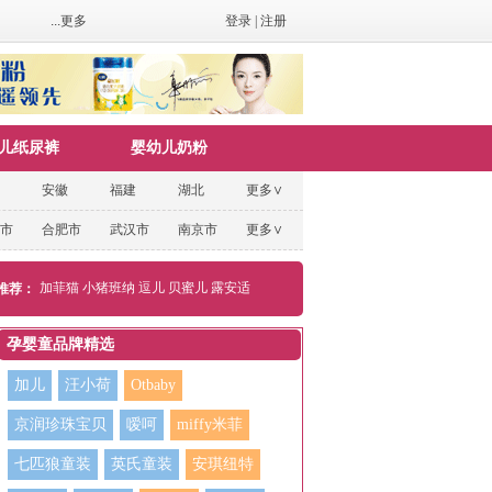
...更多
登录
|
注册
儿纸尿裤
婴幼儿奶粉
安徽
福建
湖北
更多∨
市
合肥市
武汉市
南京市
更多∨
加菲猫
小猪班纳
逗儿
贝蜜儿
露安适
推荐：
孕婴童品牌精选
加儿
汪小荷
Otbaby
京润珍珠宝贝
嗳呵
miffy米菲
七匹狼童装
英氏童装
安琪纽特