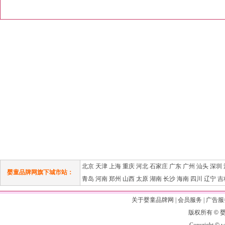
北京
天津
上海
重庆
河北
石家庄
广东
广州
汕头
深圳
婴童品牌网旗下城市站：
青岛
河南
郑州
山西
太原
湖南
长沙
海南
四川
辽宁
吉
关于婴童品牌网
|
会员服务
|
广告服
版权所有
©