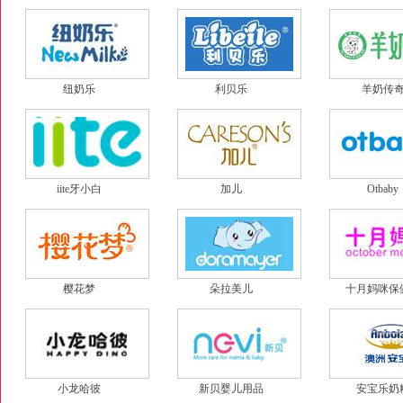
纽奶乐
利贝乐
羊奶传
iite牙小白
加儿
Otbaby
樱花梦
朵拉美儿
十月妈咪保
小龙哈彼
新贝婴儿用品
安宝乐奶