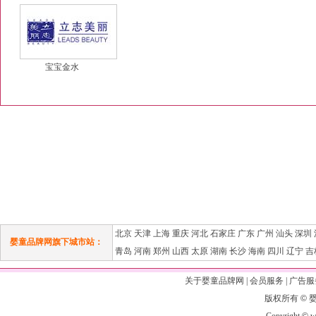
宝宝金水
北京
天津
上海
重庆
河北
石家庄
广东
广州
汕头
深圳
婴童品牌网旗下城市站：
青岛
河南
郑州
山西
太原
湖南
长沙
海南
四川
辽宁
吉
关于婴童品牌网
|
会员服务
|
广告服
版权所有
©