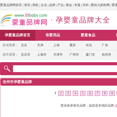
婴童品牌网首页
|
资讯
|
商机
|
企业
|
品牌
|
产品
|
展会
|
专题
|
百科
|
婴幼儿奶粉网
|
婴
· 孕婴童品牌大全
孕婴童品牌首页
母婴用品
婴童食品
按省查看：
北京
天津
上海
重庆
河北
广东
按市查看：
北京市
上海市
天津市
广州市
厦门市
杭州市
沧州市孕婴童品牌
1
2
3
4
5
6
7
8
9
暂未收录相关品牌，如您是本地区品牌