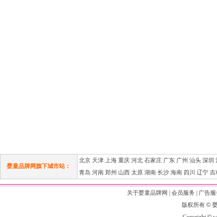
北京
天津
上海
重庆
河北
石家庄
广东
广州
汕头
深圳
婴童品牌网旗下城市站：
青岛
河南
郑州
山西
太原
湖南
长沙
海南
四川
辽宁
吉
关于婴童品牌网
|
会员服务
|
广告服
版权所有
©