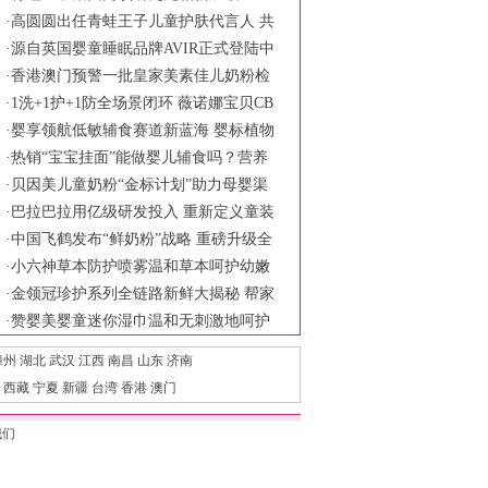
x-C Asia旗舰科学会议
·
高圆圆出任青蛙王子儿童护肤代言人 共
同诠释慢慢长大更强大的育儿主张
·
源自英国婴童睡眠品牌AVIR正式登陆中
国市场
·
香港澳门预警一批皇家美素佳儿奶粉检
出铅超标 品牌方称符合食品安全标准
·
1洗+1护+1防全场景闭环 薇诺娜宝贝CB
ME展现婴童护理新范式
·
婴享领航低敏辅食赛道新蓝海 婴标植物
奶米布丁树立行业安全新标杆
·
热销“宝宝挂面”能做婴儿辅食吗？营养
针真均衡？
·
贝因美儿童奶粉“金标计划”助力母婴渠
道破局
·
巴拉巴拉用亿级研发投入 重新定义童装
产品力
·
中国飞鹤发布“鲜奶粉”战略 重磅升级全
链鲜活守护六大保障
·
小六神草本防护喷雾温和草本呵护幼嫩
肌肤 科学陪伴宝宝舒适度夏
·
金领冠珍护系列全链路新鲜大揭秘 帮家
长一次性选对新鲜好奶源
·
赞婴美婴童迷你湿巾温和无刺激地呵护
宝宝的肌肤
漳州
湖北
武汉
江西
南昌
山东
济南
西藏
宁夏
新疆
台湾
香港
澳门
我们