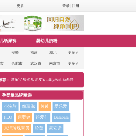
...更多
登录
|
注册
儿纸尿裤
婴幼儿奶粉
安徽
福建
湖北
更多∨
市
合肥市
武汉市
南京市
更多∨
君乐宝
贝蜜儿
调皮宝
miffy米菲
新西特
推荐：
孕婴童品牌精选
小浣熊
纽瑞滋
茵茵
爱乐爱
FEO
康婴健
维爱佳
Balabala
京润珍珠宝贝
珍蕴
露安适