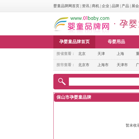
婴童品牌网首页
|
资讯
|
商机
|
企业
|
品牌
|
产品
|
展会
· 孕
孕婴童品牌首页
母婴用品
按省查看：
北京
天津
上海
按市查看：
北京市
上海市
天津市
保山市孕婴童品牌
暂未收