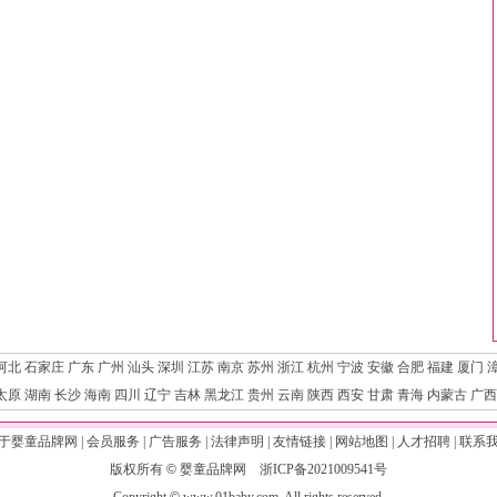
河北
石家庄
广东
广州
汕头
深圳
江苏
南京
苏州
浙江
杭州
宁波
安徽
合肥
福建
厦门
太原
湖南
长沙
海南
四川
辽宁
吉林
黑龙江
贵州
云南
陕西
西安
甘肃
青海
内蒙古
广西
于婴童品牌网
|
会员服务
|
广告服务
|
法律声明
|
友情链接
|
网站地图
|
人才招聘
|
联系
版权所有
©
婴童品牌网
浙ICP备2021009541号