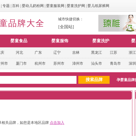
|
专题
|
百科
|
婴幼儿奶粉网
|
婴童服装网
|
婴童洗护网
|
婴儿纸尿裤网
城市快捷切换：
婴童品牌大全
[全国站]
婴童食品
婴童服饰
婴童洗护
婴
重庆
河北
广东
辽宁
吉林
黑龙江
江苏
浙江
广州市
厦门市
杭州市
苏州市
漳州市
汕头市
青岛市
深圳
孕婴童品牌
录相关品牌，如您是本地区品牌
点击加入