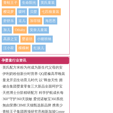
青蛙王子
生命阳光
英氏童装
樱花梦
嗳呵
贝婴
七匹狼童装
舒舒乐
逗儿
加菲猫
海思恩
加儿
Otbaby
安奈儿童装
高原之宝
婴姿坊
小猪班纳
汪小荷
棵棵树
红孩儿
孕婴童行业资讯
·
英氏配方米粉为何成为新生代父母的安
心之选？
·
伊利奶粉创新分时营养 QQ星榛高早晚装
守护儿童全天活力
·
曼龙开启生动育儿时代 以“释放天性 拥
抱生动”书写品牌新篇章
·
健合集团婴童零食三大新品全面呵护宝
宝健康成长
·
天然博士分阶精研配方 科学护航成长每
一程
·
360°守护360天脱敏 爱优诺敏宝360系统
化低敏营养方案
·
無由荣膺CBME天猫甄选新品牌 携青少
年面护霸榜产品亮相
·
青蛙王子集团两项研究亮相新加坡Conne