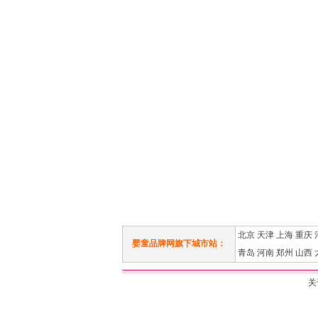
北京
天津
上海
重庆
婴童品牌网旗下城市站：
青岛
河南
郑州
山西
关