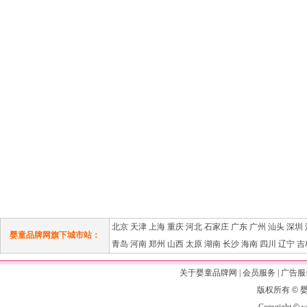
北京
天津
上海
重庆
河北
石家庄
广东
广州
汕头
深圳
婴童品牌网旗下城市站：
青岛
河南
郑州
山西
太原
湖南
长沙
海南
四川
辽宁
吉
关于婴童品牌网
|
会员服务
|
广告服
版权所有
©