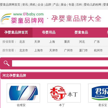
婴童品牌网首页
|
资讯
|
商机
|
企业
|
品牌
|
产品
|
展会
|
专题
|
百科
|
婴幼儿奶粉网
|
婴
· 孕婴童品牌大全
孕婴童品牌首页
母婴用品
婴童食品
按省查看：
北京
天津
上海
重庆
河北
广东
按市查看：
北京市
上海市
天津市
广州市
厦门市
杭州市
河北孕婴童品牌
佐维安
本丁
君乐宝