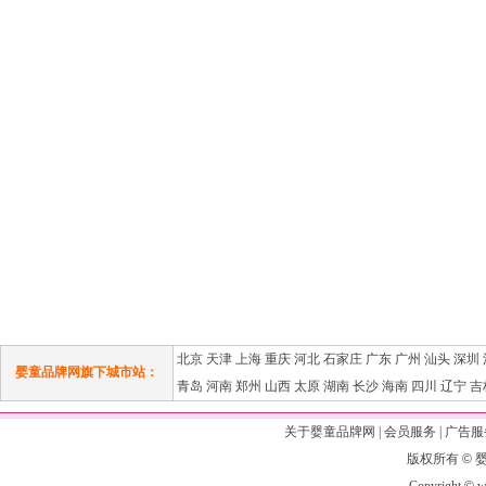
北京
天津
上海
重庆
河北
石家庄
广东
广州
汕头
深圳
婴童品牌网旗下城市站：
青岛
河南
郑州
山西
太原
湖南
长沙
海南
四川
辽宁
吉
关于婴童品牌网
|
会员服务
|
广告服
版权所有
©