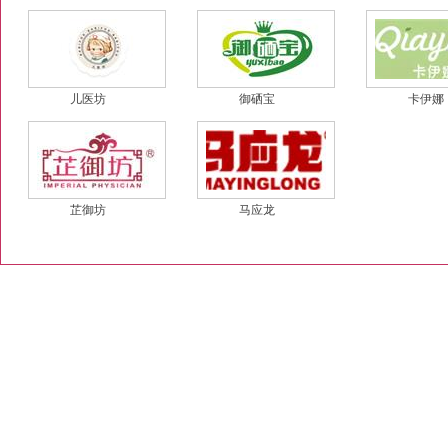
儿医坊
御硒宝
卡伊娜
芷御坊
马应龙