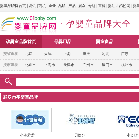
婴童品牌网首页
|
资讯
|
商机
|
企业
|
品牌
|
产品
|
展会
|
专题
|
百科
|
婴幼儿奶粉网
|
婴
· 孕婴童品牌大全
孕婴童品牌首页
母婴用品
婴童食品
按省查看：
北京
天津
上海
重庆
河北
广东
按市查看：
北京市
上海市
天津市
广州市
厦门市
杭州市
武汉市孕婴童品牌
小淘君君
贝倍舒
小奕哒