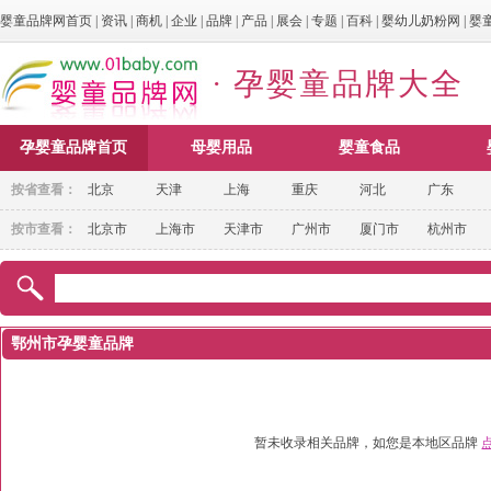
婴童品牌网首页
|
资讯
|
商机
|
企业
|
品牌
|
产品
|
展会
|
专题
|
百科
|
婴幼儿奶粉网
|
婴
· 孕婴童品牌大全
孕婴童品牌首页
母婴用品
婴童食品
按省查看：
北京
天津
上海
重庆
河北
广东
按市查看：
北京市
上海市
天津市
广州市
厦门市
杭州市
鄂州市孕婴童品牌
暂未收录相关品牌，如您是本地区品牌