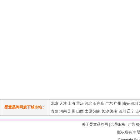
北京
天津
上海
重庆
河北
石家庄
广东
广州
汕头
深圳
婴童品牌网旗下城市站：
青岛
河南
郑州
山西
太原
湖南
长沙
海南
四川
辽宁
吉
关于婴童品牌网
|
会员服务
|
广告服
版权所有
©