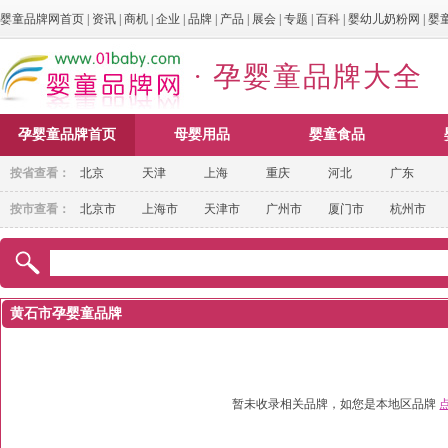
婴童品牌网首页
|
资讯
|
商机
|
企业
|
品牌
|
产品
|
展会
|
专题
|
百科
|
婴幼儿奶粉网
|
婴
· 孕婴童品牌大全
孕婴童品牌首页
母婴用品
婴童食品
按省查看：
北京
天津
上海
重庆
河北
广东
按市查看：
北京市
上海市
天津市
广州市
厦门市
杭州市
黄石市孕婴童品牌
暂未收录相关品牌，如您是本地区品牌