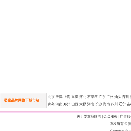
北京
天津
上海
重庆
河北
石家庄
广东
广州
汕头
深圳
婴童品牌网旗下城市站：
青岛
河南
郑州
山西
太原
湖南
长沙
海南
四川
辽宁
吉
关于婴童品牌网
|
会员服务
|
广告服
版权所有
©