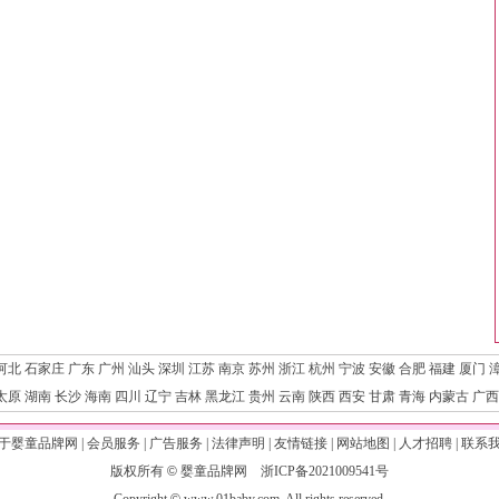
河北
石家庄
广东
广州
汕头
深圳
江苏
南京
苏州
浙江
杭州
宁波
安徽
合肥
福建
厦门
太原
湖南
长沙
海南
四川
辽宁
吉林
黑龙江
贵州
云南
陕西
西安
甘肃
青海
内蒙古
广西
于婴童品牌网
|
会员服务
|
广告服务
|
法律声明
|
友情链接
|
网站地图
|
人才招聘
|
联系
版权所有
©
婴童品牌网
浙ICP备2021009541号