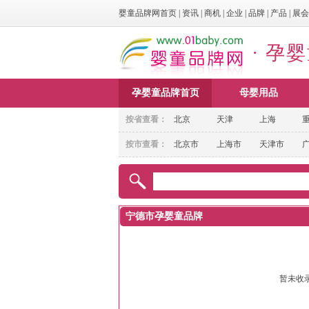
婴童品牌网首页
|
资讯
|
商机
|
企业
|
品牌
|
产品
|
展会
· 孕
孕婴童品牌首页
母婴用品
按省查看：
北京
天津
上海
按市查看：
北京市
上海市
天津市
宁德市孕婴童品牌
暂未收