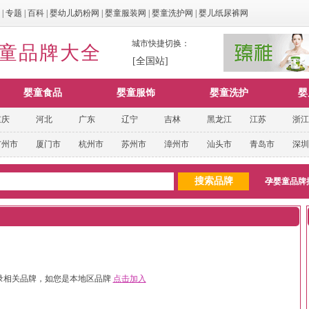
|
专题
|
百科
|
婴幼儿奶粉网
|
婴童服装网
|
婴童洗护网
|
婴儿纸尿裤网
城市快捷切换：
婴童品牌大全
[全国站]
婴童食品
婴童服饰
婴童洗护
婴
重庆
河北
广东
辽宁
吉林
黑龙江
江苏
浙江
广州市
厦门市
杭州市
苏州市
漳州市
汕头市
青岛市
深圳
孕婴童品牌
录相关品牌，如您是本地区品牌
点击加入