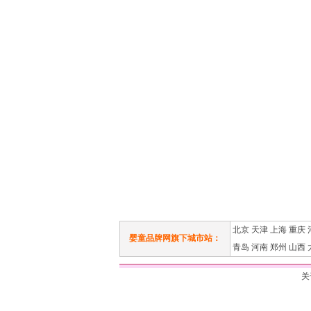
北京
天津
上海
重庆
婴童品牌网旗下城市站：
青岛
河南
郑州
山西
关