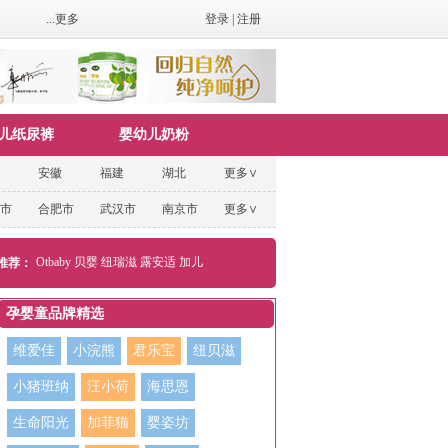
...更多
登录
|
注册
儿纸尿裤
婴幼儿奶粉
安徽
福建
湖北
更多∨
市
合肥市
武汉市
南京市
更多∨
Otbaby
贝婴
纽瑞滋
露安适
加儿
推荐：
孕婴童品牌精选
维爱佳
小浣熊
君乐宝
纽贝滋
小猪班纳
汪小荷
海思恩
生命阳光
加菲猫
婴姿坊