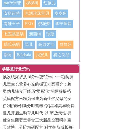
miffy米菲
棵棵树
红孩儿
安琪纽特
京润珍珠宝贝
皮皮狗
青蛙王子
FEO
樱花梦
李宁童装
七匹狼童装
新西特
珍蕴
瑞氏品酷
逗儿
高原之宝
舒舒乐
嗳呵
Balabala
贝蜜儿
婴之良品
孕婴童行业资讯
·
换次纸尿裤从10分钟变5分钟：一项防漏
设计如何拯救“老老照护”的腰
·
儿童生长营养补充的循证方案研究：赖
氨葡锌颗粒（无糖）的临床价值与配方逻
·
婴幼儿辅食正经历“婴配化”的硬核提档
辑
·
英氏配方米粉为何成为新生代父母的安
心之选？
·
伊利奶粉创新分时营养 QQ星榛高早晚装
守护儿童全天活力
·
曼龙开启生动育儿时代 以“释放天性 拥
抱生动”书写品牌新篇章
·
健合集团婴童零食三大新品全面呵护宝
宝健康成长
·
天然博士分阶精研配方 科学护航成长每