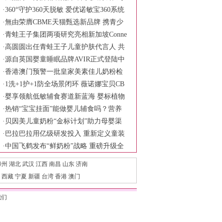
一程
·
360°守护360天脱敏 爱优诺敏宝360系统
化低敏营养方案
·
無由荣膺CBME天猫甄选新品牌 携青少
年面护霸榜产品亮相
·
青蛙王子集团两项研究亮相新加坡Conne
x-C Asia旗舰科学会议
·
高圆圆出任青蛙王子儿童护肤代言人 共
同诠释慢慢长大更强大的育儿主张
·
源自英国婴童睡眠品牌AVIR正式登陆中
国市场
·
香港澳门预警一批皇家美素佳儿奶粉检
出铅超标 品牌方称符合食品安全标准
·
1洗+1护+1防全场景闭环 薇诺娜宝贝CB
ME展现婴童护理新范式
·
婴享领航低敏辅食赛道新蓝海 婴标植物
奶米布丁树立行业安全新标杆
·
热销“宝宝挂面”能做婴儿辅食吗？营养
针真均衡？
·
贝因美儿童奶粉“金标计划”助力母婴渠
道破局
·
巴拉巴拉用亿级研发投入 重新定义童装
产品力
·
中国飞鹤发布“鲜奶粉”战略 重磅升级全
链鲜活守护六大保障
漳州
湖北
武汉
江西
南昌
山东
济南
西藏
宁夏
新疆
台湾
香港
澳门
我们