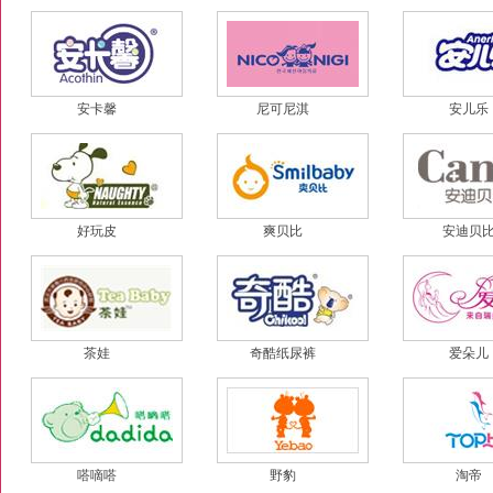
安卡馨
尼可尼淇
安儿乐
好玩皮
爽贝比
安迪贝
茶娃
奇酷纸尿裤
爱朵儿
嗒嘀嗒
野豹
淘帝