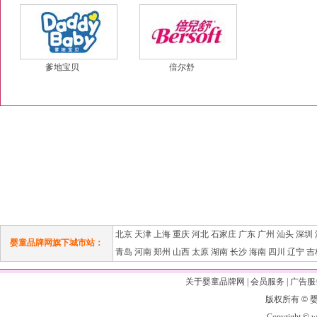
爹地宝贝
倍尔舒
北京
天津
上海
重庆
河北
石家庄
广东
广州
汕头
深圳
婴童品牌网旗下城市站：
青岛
河南
郑州
山西
太原
湖南
长沙
海南
四川
辽宁
吉
关于婴童品牌网
|
会员服务
|
广告服
版权所有
©