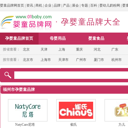
婴童品牌网首页
|
资讯
|
商机
|
企业
|
品牌
|
产品
|
展会
|
专题
|
百科
|
婴幼儿奶粉网
|
婴
· 孕婴童品牌大全
孕婴童品牌首页
母婴用品
婴童食品
按省查看：
北京
天津
上海
重庆
河北
广东
按市查看：
北京市
上海市
天津市
广州市
厦门市
杭州市
福州市孕婴童品牌
NatyCare尼塔
雀氏
力儿