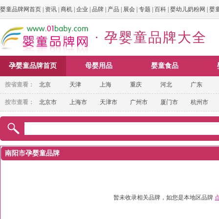
婴童品牌网首页
|
资讯
|
商机
|
企业
|
品牌
|
产品
|
展会
|
专题
|
百科
|
婴幼儿奶粉网
|
婴
· 孕婴童品牌大全
孕婴童品牌首页
母婴用品
婴童食品
按省查看：
北京
天津
上海
重庆
河北
广东
按市查看：
北京市
上海市
天津市
广州市
厦门市
杭州市
南阳市孕婴童品牌
暂未收录相关品牌，如您是本地区品牌