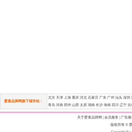
北京
天津
上海
重庆
河北
石家庄
广东
广州
汕头
深圳
婴童品牌网旗下城市站：
青岛
河南
郑州
山西
太原
湖南
长沙
海南
四川
辽宁
吉
关于婴童品牌网
|
会员服务
|
广告服
版权所有
©