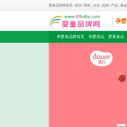
婴童品牌网首页
|
资讯
|
商机
|
企业
|
品牌
|
产品
|
展会
孕婴
孕婴童品牌首页
母婴用品
婴童食品