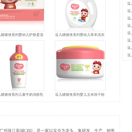
·
逗
·
逗
地
·
逗
·
逗
·
逗
儿猪猪侠系列婴幼儿护肤柔湿
逗儿猪猪侠系列婴幼儿草本洗衣
热
·
逗
巾
液
大
·
逗
样
·
逗
儿猪猪侠系列儿童牛奶润肤乳
逗儿猪猪侠系列婴儿玉米痱子粉
广州珠江新城CBD，是一家以实业为龙头，集研发、生产、销售