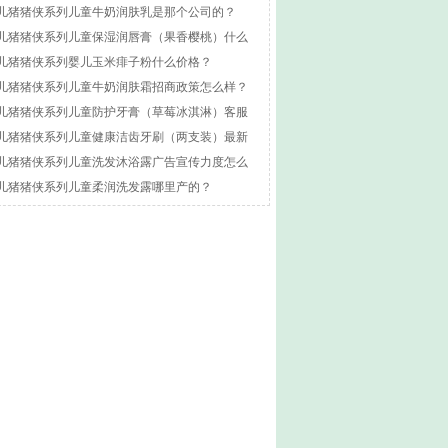
儿猪猪侠系列儿童牛奶润肤乳是那个公司的？
儿猪猪侠系列儿童保湿润唇膏（果香樱桃）什么
方的？
儿猪猪侠系列婴儿玉米痱子粉什么价格？
儿猪猪侠系列儿童牛奶润肤霜招商政策怎么样？
儿猪猪侠系列儿童防护牙膏（草莓冰淇淋）客服
线是多少？
儿猪猪侠系列儿童健康洁齿牙刷（两支装）最新
事件
儿猪猪侠系列儿童洗发沐浴露广告宣传力度怎么
？
儿猪猪侠系列儿童柔润洗发露哪里产的？