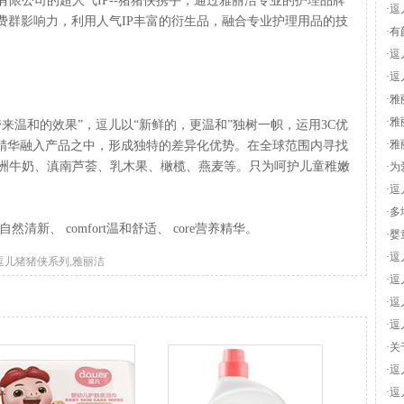
限公司的超人气IP--猪猪侠携手，通过雅丽洁专业的护理品牌
·
逗
费群影响力，利用人气IP丰富的衍生品，融合专业护理用品的技
·
有
·
逗
·
逗
·
雅
先
·
雅
来温和的效果”，逗儿以“新鲜的，更温和”独树一帜，运用3C优
大
·
雅
鲜精华融入产品之中，形成独特的差异化优势。在全球范围内寻找
洲牛奶、滇南芦荟、乳木果、橄榄、燕麦等。只为呵护儿童稚嫩
·
为
·
逗
·
多
y自然清新、 comfort温和舒适、 core营养精华。
知
·
婴
·
逗
逗儿猪猪侠系列,雅丽洁
·
逗
·
逗
·
逗
·
关
·
逗
·
逗