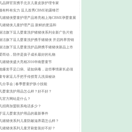
儿品牌官宣携手北京儿童皮肤护理专家
颜有料有实力 逗儿首秀CBME初露锋芒
儿猪猪侠婴童护理产品将亮相上海CBME孕婴童展
儿猪猪侠儿童护理产品 新鲜的更温和
丽洁旗下逗儿婴童洗护猪猪侠系列全新广告片抢
看
丽洁旗下逗儿婴童洗护携手猪猪侠 开启跨界营销
时代
丽洁旗下逗儿婴童洗护品牌携手猪猪侠新品上市
爱而动，陪伴是孩子成长最好的礼物
儿猪猪侠盛大亮相2016华南婴童节
地爆发手足口病、诺如病毒，这些事情家长必须
道！
童专家逗儿手把手传授育儿洗澡秘诀
儿分享会 | 春季婴童护肤小技能
儿婴童洗护用品怎么样？好不好？
儿官方网站是什么？
儿招商加盟联系电话多少？
于逗儿婴童洗护用品的最新事件
儿猪猪侠系列儿童防皴滋养霜怎么样？
儿猪猪侠系列儿童牙刷套装好不好？