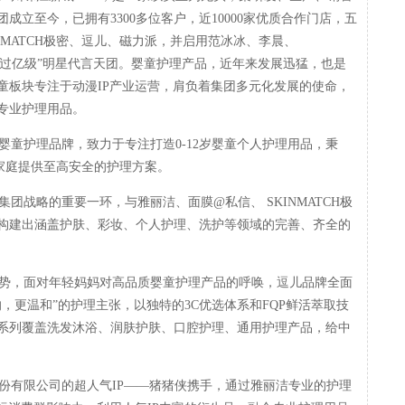
立至今，已拥有3300多位客户，近10000家优质合作门店，五
NMATCH极密、逗儿、磁力派，并启用范冰冰、李晨、
俊熙等“过亿级”明星代言天团。婴童护理产品，近年来发展迅猛，也是
童板块专注于动漫IP产业运营，肩负着集团多元化发展的使命，
专业护理用品。
童护理品牌，致力于专注打造0-12岁婴童个人护理用品，秉
儿家庭提供至高安全的护理方案。
团战略的重要一环，与雅丽洁、面膜@私信、 SKINMATCH极
构建出涵盖护肤、彩妆、个人护理、洗护等领域的完善、齐全的
趋势，面对年轻妈妈对高品质婴童护理产品的呼唤，逗儿品牌全面
，更温和”的护理主张，以独特的3C优选体系和FQP鲜活萃取技
系列覆盖洗发沐浴、润肤护肤、口腔护理、通用护理产品，给中
有限公司的超人气IP——猪猪侠携手，通过雅丽洁专业的护理