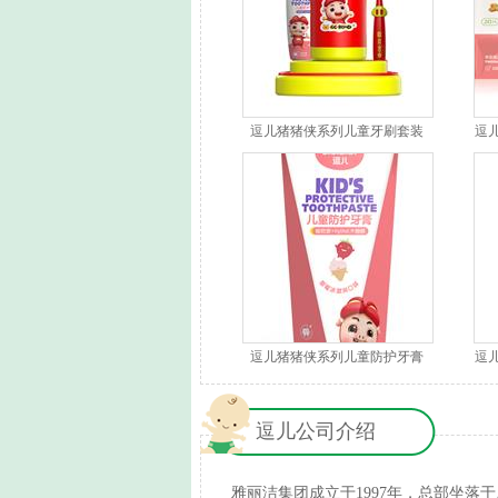
逗儿猪猪侠系列儿童牙刷套装
逗
逗儿猪猪侠系列儿童防护牙膏
逗
（草莓冰淇淋）
逗儿公司介绍
雅丽洁集团成立于1997年，总部坐落于