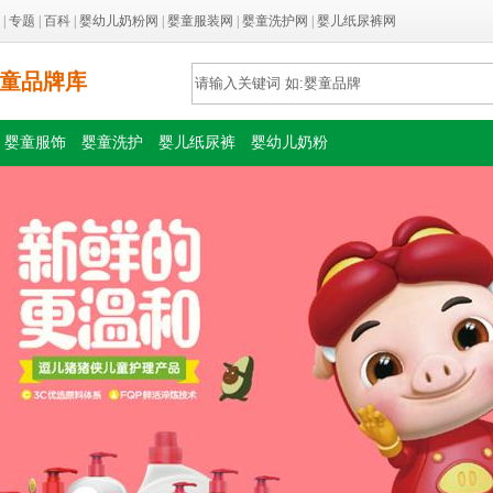
|
专题
|
百科
|
婴幼儿奶粉网
|
婴童服装网
|
婴童洗护网
|
婴儿纸尿裤网
童品牌库
婴童服饰
婴童洗护
婴儿纸尿裤
婴幼儿奶粉