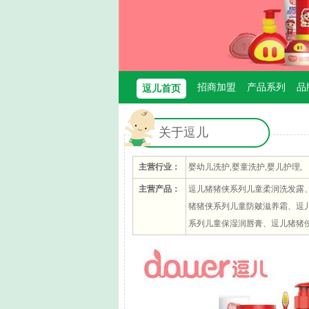
1
2
招商加盟
产品系列
品
逗儿首页
关于逗儿
主营行业：
婴幼儿洗护,婴童洗护,婴儿护理,
主营产品：
逗儿猪猪侠系列儿童柔润洗发露
猪猪侠系列儿童防皴滋养霜、逗
系列儿童保湿润唇膏、逗儿猪猪