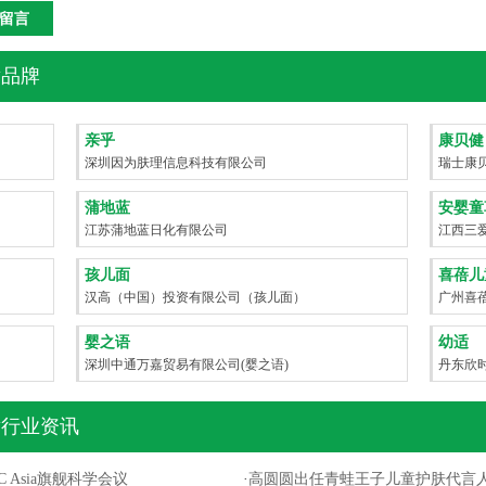
品牌
亲乎
康贝健
深圳因为肤理信息科技有限公司
瑞士康
护）
蒲地蓝
安婴童
江苏蒲地蓝日化有限公司
江西三
孩儿面
喜蓓儿
汉高（中国）投资有限公司（孩儿面）
广州喜
婴之语
幼适
深圳中通万嘉贸易有限公司(婴之语)
丹东欣
行业资讯
 Asia旗舰科学会议
·
高圆圆出任青蛙王子儿童护肤代言