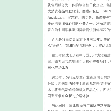
及售后服务为一体的综合性日化企业。集团成
大消费者品牌雅丽洁、面膜@私信、SKI
Angelababy、罗志祥、陈学冬、高
雅丽洁集团核心战略业务之一。雅丽洁婴
旨在为中国孕婴童消费者提供新鲜温和的
逗儿是雅丽洁集团旗下具有13年历史的婴
承“天然”、“温和”的品牌理念，为婴幼
在13年的成长历程中，逗儿作为雅丽洁集
密、磁力派共筑集团五大核心消费品牌，
日化产品体系。
2016年，为顺应婴童产业迅速增长的
升级，迎来新的蜕变！新逗儿带来“新鲜的
术，将天然新鲜精华融入产品之中。四大
国宝宝带来全新的护理体验。
与此同时，逗儿选择与广东咏声动漫股份