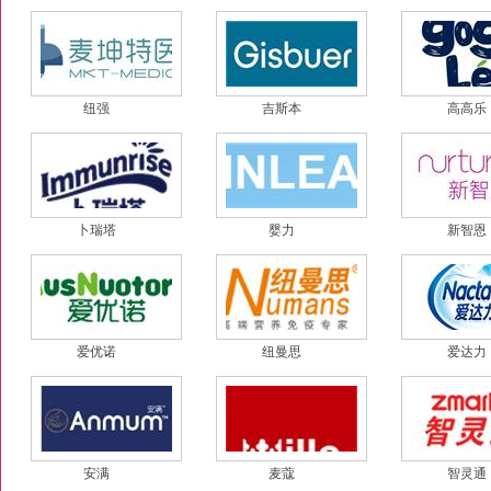
纽强
吉斯本
高高乐
卜瑞塔
婴力
新智恩
爱优诺
纽曼思
爱达力
安满
麦蔻
智灵通