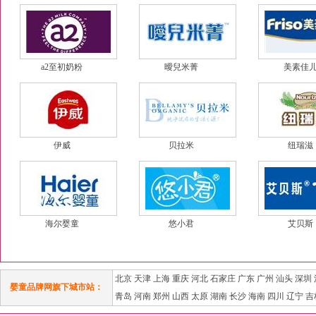
a2至初奶粉
曖兒米菁
美素佳
伊威
贝拉米
纽瑞滋
海尔婴童
悠小君
艾贝斯
北京
天津
上海
重庆
河北
石家庄
广东
广州
汕头
深圳
婴童品牌网旗下城市站：
青岛
河南
郑州
山西
太原
湖南
长沙
海南
四川
辽宁
吉