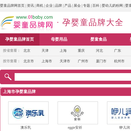
婴童品牌网首页
|
资讯
|
商机
|
企业
|
品牌
|
产品
|
展会
|
专题
|
百科
|
婴幼儿奶粉网
|
婴
· 孕婴童品牌大全
孕婴童品牌首页
母婴用品
婴童食品
按省查看：
北京
天津
上海
重庆
河北
广东
按市查看：
北京市
上海市
天津市
广州市
厦门市
杭州市
上海市孕婴童品牌
澳乐乳
eggie安祈
咿儿润