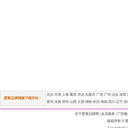
北京
天津
上海
重庆
河北
石家庄
广东
广州
汕头
深圳
婴童品牌网旗下城市站：
青岛
河南
郑州
山西
太原
湖南
长沙
海南
四川
辽宁
吉
关于婴童品牌网
|
会员服务
|
广告服
版权所有
©