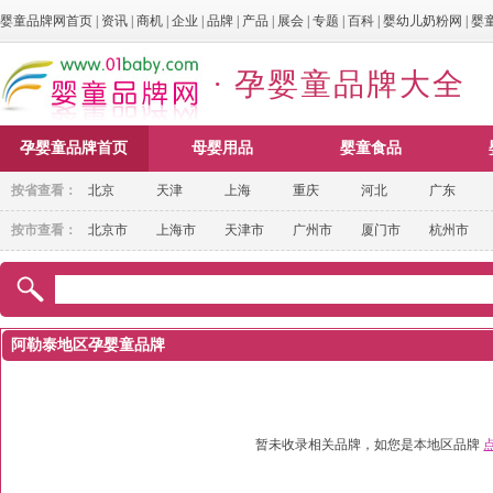
婴童品牌网首页
|
资讯
|
商机
|
企业
|
品牌
|
产品
|
展会
|
专题
|
百科
|
婴幼儿奶粉网
|
婴
· 孕婴童品牌大全
孕婴童品牌首页
母婴用品
婴童食品
按省查看：
北京
天津
上海
重庆
河北
广东
按市查看：
北京市
上海市
天津市
广州市
厦门市
杭州市
阿勒泰地区孕婴童品牌
暂未收录相关品牌，如您是本地区品牌