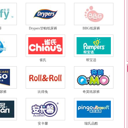
菲
Drypers甘帕纸尿裤
BBG纸尿裤
雀氏
帮宝适
尿裤
比得兔
奇莫纸尿裤
安卡馨
瑞氏品酷