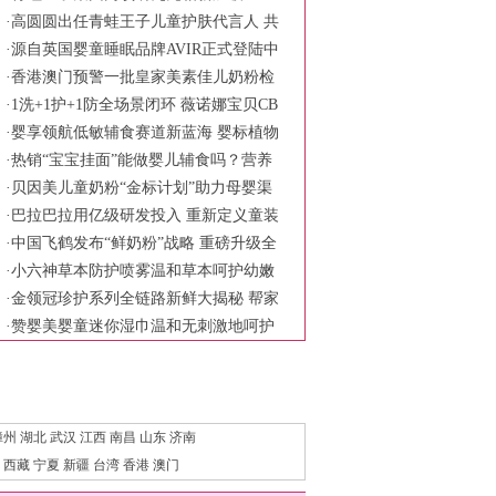
x-C Asia旗舰科学会议
·
高圆圆出任青蛙王子儿童护肤代言人 共
同诠释慢慢长大更强大的育儿主张
·
源自英国婴童睡眠品牌AVIR正式登陆中
国市场
·
香港澳门预警一批皇家美素佳儿奶粉检
出铅超标 品牌方称符合食品安全标准
·
1洗+1护+1防全场景闭环 薇诺娜宝贝CB
ME展现婴童护理新范式
·
婴享领航低敏辅食赛道新蓝海 婴标植物
奶米布丁树立行业安全新标杆
·
热销“宝宝挂面”能做婴儿辅食吗？营养
针真均衡？
·
贝因美儿童奶粉“金标计划”助力母婴渠
道破局
·
巴拉巴拉用亿级研发投入 重新定义童装
产品力
·
中国飞鹤发布“鲜奶粉”战略 重磅升级全
链鲜活守护六大保障
·
小六神草本防护喷雾温和草本呵护幼嫩
肌肤 科学陪伴宝宝舒适度夏
·
金领冠珍护系列全链路新鲜大揭秘 帮家
长一次性选对新鲜好奶源
·
赞婴美婴童迷你湿巾温和无刺激地呵护
宝宝的肌肤
漳州
湖北
武汉
江西
南昌
山东
济南
西藏
宁夏
新疆
台湾
香港
澳门