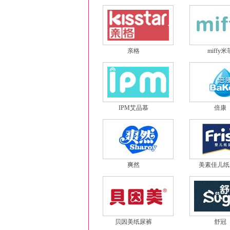
亲格
miffy米
IPM艾品慕
倍康
爽然
美素佳儿纸
贝因美纸尿裤
舒冠