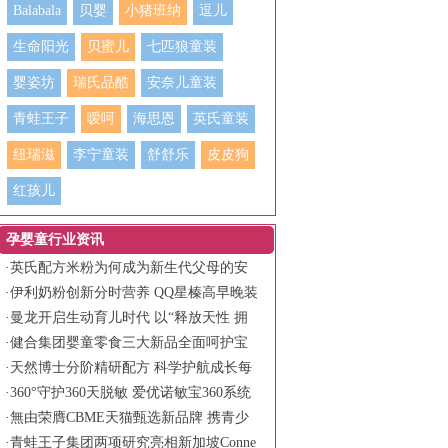
Balabala
贝婴
小猪班纳
逗儿
生命阳光
贝蜜儿
七匹狼童装
婴姿坊
瑞氏品酷
安奈儿童装
青蛙王子
嗳呵
海思恩
英氏童装
纽瑞滋
李宁童装
舒舒乐
皮皮狗
红孩儿
孕婴童行业资讯
·
英氏配方米粉为何成为新生代父母的安
心之选？
·
伊利奶粉创新分时营养 QQ星榛高早晚装
守护儿童全天活力
·
曼龙开启生动育儿时代 以“释放天性 拥
抱生动”书写品牌新篇章
·
健合集团婴童零食三大新品全面呵护宝
宝健康成长
·
天然博士分阶精研配方 科学护航成长每
一程
·
360°守护360天脱敏 爱优诺敏宝360系统
化低敏营养方案
·
無由荣膺CBME天猫甄选新品牌 携青少
年面护霸榜产品亮相
·
青蛙王子集团两项研究亮相新加坡Conne