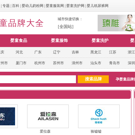
|
专题
|
百科
|
婴幼儿奶粉网
|
婴童服装网
|
婴童洗护网
|
婴儿纸尿裤网
城市快捷切换：
婴童品牌大全
[全国站]
婴童食品
婴童服饰
婴童洗护
婴
重庆
河北
广东
辽宁
吉林
黑龙江
江苏
浙江
广州市
厦门市
杭州市
苏州市
漳州市
汕头市
青岛市
深圳
孕婴童品牌
爱拉森
验嘘嘘