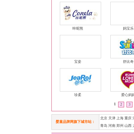
咔呢熊
妈宝乐
宝姿
舒比奇
珍柔
爱心妈
1
2
3
北京
天津
上海
重庆
婴童品牌网旗下城市站：
青岛
河南
郑州
山西