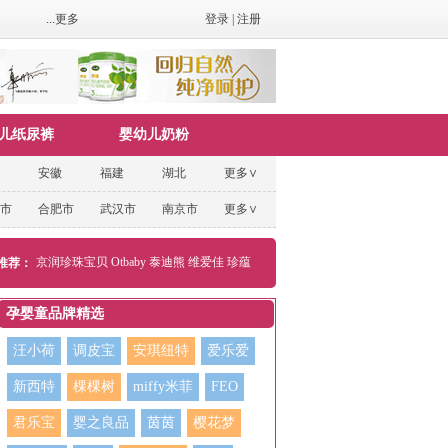
...更多
登录
|
注册
儿纸尿裤
婴幼儿奶粉
安徽
福建
湖北
更多∨
市
合肥市
武汉市
南京市
更多∨
京润珍珠宝贝
Otbaby
泰迪熊
维爱佳
珍蕴
推荐：
孕婴童品牌精选
汪小荷
调皮宝
安琪纽特
爱乐爱
新西特
棵棵树
miffy米菲
FEO
君乐宝
婴之良品
茵茵
樱花梦