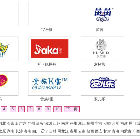
宝乐舒
茵茵
呀卡纸尿裤
灰树熊
妈
贵族k宝
安儿乐
4
5
6
7
8
9
10
下一页
河北
石家庄
广东
广州
汕头
深圳
江苏
南京
苏州
浙江
杭州
宁波
安徽
合肥
福建
厦门
太原
湖南
长沙
海南
四川
辽宁
吉林
黑龙江
贵州
云南
陕西
西安
甘肃
青海
内蒙古
广西