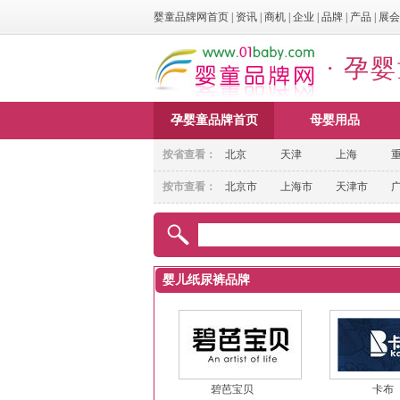
婴童品牌网首页
|
资讯
|
商机
|
企业
|
品牌
|
产品
|
展会
· 孕
孕婴童品牌首页
母婴用品
按省查看：
北京
天津
上海
按市查看：
北京市
上海市
天津市
婴儿纸尿裤品牌
碧芭宝贝
卡布