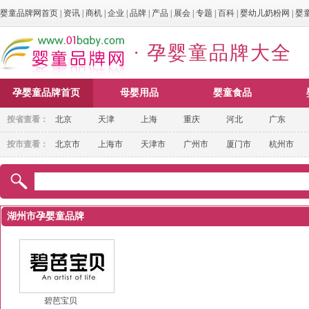
婴童品牌网首页
|
资讯
|
商机
|
企业
|
品牌
|
产品
|
展会
|
专题
|
百科
|
婴幼儿奶粉网
|
婴
· 孕婴童品牌大全
孕婴童品牌首页
母婴用品
婴童食品
按省查看：
北京
天津
上海
重庆
河北
广东
按市查看：
北京市
上海市
天津市
广州市
厦门市
杭州市
湖州市孕婴童品牌
碧芭宝贝