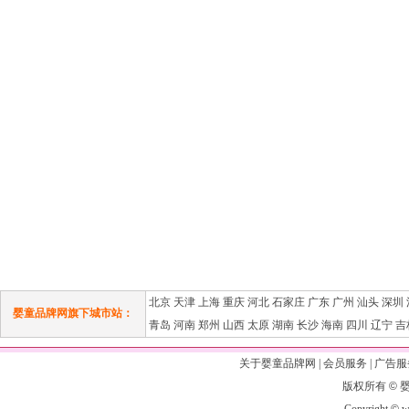
北京
天津
上海
重庆
河北
石家庄
广东
广州
汕头
深圳
婴童品牌网旗下城市站：
青岛
河南
郑州
山西
太原
湖南
长沙
海南
四川
辽宁
吉
关于婴童品牌网
|
会员服务
|
广告服
版权所有
©