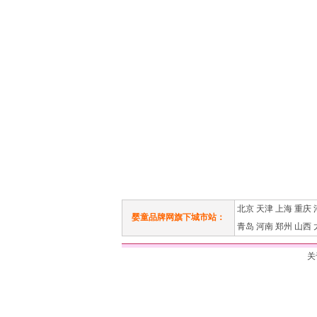
北京
天津
上海
重庆
婴童品牌网旗下城市站：
青岛
河南
郑州
山西
关