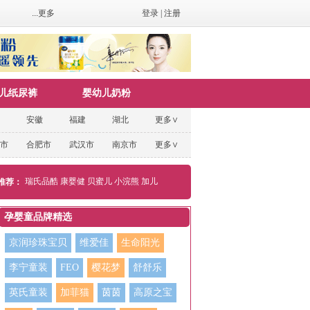
...更多
登录
|
注册
儿纸尿裤
婴幼儿奶粉
安徽
福建
湖北
更多∨
市
合肥市
武汉市
南京市
更多∨
瑞氏品酷
康婴健
贝蜜儿
小浣熊
加儿
推荐：
孕婴童品牌精选
京润珍珠宝贝
维爱佳
生命阳光
李宁童装
FEO
樱花梦
舒舒乐
英氏童装
加菲猫
茵茵
高原之宝