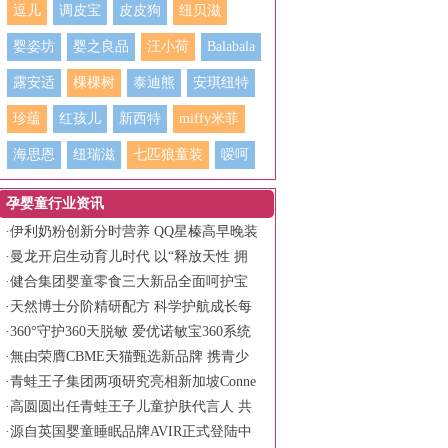
逗儿
调皮宝
皮皮狗
纽贝滋
婴姿坊
婴之良品
汪小荷
Balabala
露安适
棵棵树
泰迪熊
安琪纽特
珍蕴
红孩儿
新西特
miffy米菲
海思恩
纽瑞滋
七匹狼童装
嗳呵
孕婴童行业资讯
·
伊利奶粉创新分时营养 QQ星榛高早晚装
守护儿童全天活力
·
曼龙开启生动育儿时代 以“释放天性 拥
抱生动”书写品牌新篇章
·
健合集团婴童零食三大新品全面呵护宝
宝健康成长
·
天然博士分阶精研配方 科学护航成长每
一程
·
360°守护360天脱敏 爱优诺敏宝360系统
化低敏营养方案
·
無由荣膺CBME天猫甄选新品牌 携青少
年面护霸榜产品亮相
·
青蛙王子集团两项研究亮相新加坡Conne
x-C Asia旗舰科学会议
·
高圆圆出任青蛙王子儿童护肤代言人 共
同诠释慢慢长大更强大的育儿主张
·
源自英国婴童睡眠品牌AVIR正式登陆中