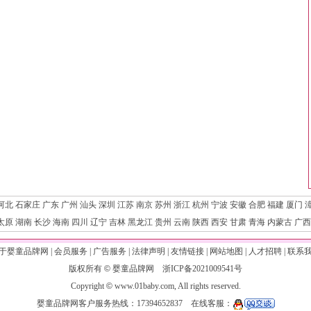
河北
石家庄
广东
广州
汕头
深圳
江苏
南京
苏州
浙江
杭州
宁波
安徽
合肥
福建
厦门
太原
湖南
长沙
海南
四川
辽宁
吉林
黑龙江
贵州
云南
陕西
西安
甘肃
青海
内蒙古
广西
于婴童品牌网
|
会员服务
|
广告服务
|
法律声明
|
友情链接
|
网站地图
|
人才招聘
|
联系
版权所有
©
婴童品牌网
浙ICP备2021009541号
Copyright
©
www.01baby.com, All rights reserved.
婴童品牌网客户服务热线：17394652837
在线客服：