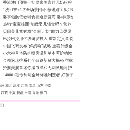
国市场
·
香港澳门预警一批皇家美素佳儿奶粉检
出铅超标 品牌方称符合食品安全标准
·
1洗+1护+1防全场景闭环 薇诺娜宝贝CB
ME展现婴童护理新范式
·
婴享领航低敏辅食赛道新蓝海 婴标植物
奶米布丁树立行业安全新标杆
·
热销“宝宝挂面”能做婴儿辅食吗？营养
针真均衡？
·
贝因美儿童奶粉“金标计划”助力母婴渠
道破局
·
巴拉巴拉用亿级研发投入 重新定义童装
产品力
·
中国飞鹤发布“鲜奶粉”战略 重磅升级全
链鲜活守护六大保障
·
小六神草本防护喷雾温和草本呵护幼嫩
肌肤 科学陪伴宝宝舒适度夏
·
金领冠珍护系列全链路新鲜大揭秘 帮家
长一次性选对新鲜好奶源
·
赞婴美婴童迷你湿巾温和无刺激地呵护
宝宝的肌肤
·
14000+项专利与全球标准制定者 好孩子
如何定义新生儿护脊出行
漳州
湖北
武汉
江西
南昌
山东
济南
西藏
宁夏
新疆
台湾
香港
澳门
我们