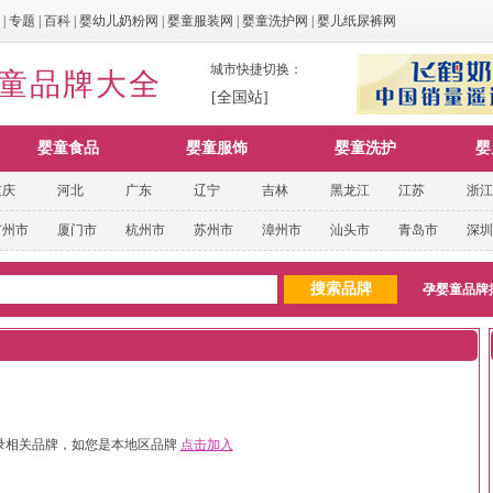
|
专题
|
百科
|
婴幼儿奶粉网
|
婴童服装网
|
婴童洗护网
|
婴儿纸尿裤网
城市快捷切换：
婴童品牌大全
[全国站]
婴童食品
婴童服饰
婴童洗护
婴
重庆
河北
广东
辽宁
吉林
黑龙江
江苏
浙江
广州市
厦门市
杭州市
苏州市
漳州市
汕头市
青岛市
深圳
孕婴童品牌
录相关品牌，如您是本地区品牌
点击加入