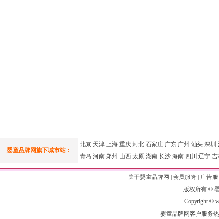
北京
天津
上海
重庆
河北
石家庄
广东
广州
汕头
深圳
婴童品牌网旗下城市站：
青岛
河南
郑州
山西
太原
湖南
长沙
海南
四川
辽宁
吉
关于婴童品牌网
|
会员服务
|
广告服
版权所有
©
Copyright
©
ww
婴童品牌网客户服务热线：