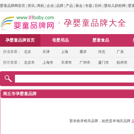
婴童品牌网首页
|
资讯
|
商机
|
企业
|
品牌
|
产品
|
展会
|
专题
|
百科
|
婴幼儿奶粉网
|
婴
· 孕婴童品牌大全
孕婴童品牌首页
母婴用品
婴童食品
按省查看：
北京
天津
上海
重庆
河北
广东
按市查看：
北京市
上海市
天津市
广州市
厦门市
杭州市
商丘市孕婴童品牌
暂未收录相关品牌，如您是本地区品牌