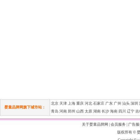
北京
天津
上海
重庆
河北
石家庄
广东
广州
汕头
深圳
婴童品牌网旗下城市站：
青岛
河南
郑州
山西
太原
湖南
长沙
海南
四川
辽宁
吉
关于婴童品牌网
|
会员服务
|
广告服
版权所有
©