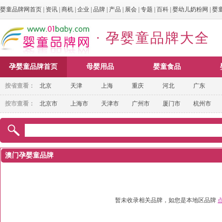
婴童品牌网首页
|
资讯
|
商机
|
企业
|
品牌
|
产品
|
展会
|
专题
|
百科
|
婴幼儿奶粉网
|
婴
· 孕婴童品牌大全
孕婴童品牌首页
母婴用品
婴童食品
按省查看：
北京
天津
上海
重庆
河北
广东
按市查看：
北京市
上海市
天津市
广州市
厦门市
杭州市
澳门孕婴童品牌
暂未收录相关品牌，如您是本地区品牌