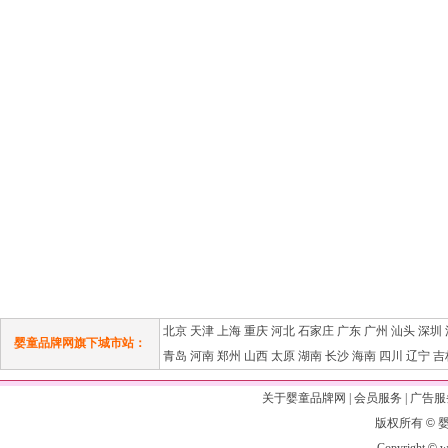
北京
天津
上海
重庆
河北
石家庄
广东
广州
汕头
深圳
婴童品牌网旗下城市站：
青岛
河南
郑州
山西
太原
湖南
长沙
海南
四川
辽宁
吉
关于婴童品牌网
|
会员服务
|
广告服
版权所有
©