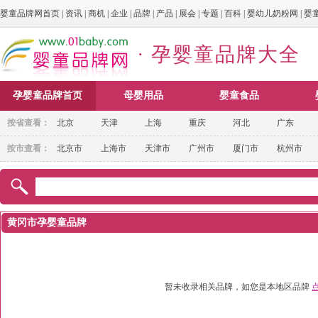
婴童品牌网首页
|
资讯
|
商机
|
企业
|
品牌
|
产品
|
展会
|
专题
|
百科
|
婴幼儿奶粉网
|
婴
· 孕婴童品牌大全
孕婴童品牌首页
母婴用品
婴童食品
按省查看：
北京
天津
上海
重庆
河北
广东
按市查看：
北京市
上海市
天津市
广州市
厦门市
杭州市
黄冈市孕婴童品牌
暂未收录相关品牌，如您是本地区品牌