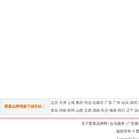
北京
天津
上海
重庆
河北
石家庄
广东
广州
汕头
深圳
婴童品牌网旗下城市站：
青岛
河南
郑州
山西
太原
湖南
长沙
海南
四川
辽宁
吉
关于婴童品牌网
|
会员服务
|
广告服
版权所有
©