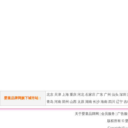
北京
天津
上海
重庆
河北
石家庄
广东
广州
汕头
深圳
婴童品牌网旗下城市站：
青岛
河南
郑州
山西
太原
湖南
长沙
海南
四川
辽宁
吉
关于婴童品牌网
|
会员服务
|
广告服
版权所有
©