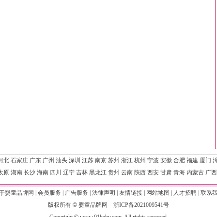
河北
石家庄
广东
广州
汕头
深圳
江苏
南京
苏州
浙江
杭州
宁波
安徽
合肥
福建
厦门
太原
湖南
长沙
海南
四川
辽宁
吉林
黑龙江
贵州
云南
陕西
西安
甘肃
青海
内蒙古
广西
于婴童品牌网
|
会员服务
|
广告服务
|
法律声明
|
友情链接
|
网站地图
|
人才招聘
|
联系
版权所有
©
婴童品牌网
浙ICP备2021009541号