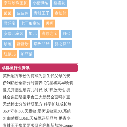
京润珍珠宝贝
小猪班纳
婴姿坊
茵茵
皮皮狗
青蛙王子
泰迪熊
君乐宝
七匹狼童装
嗳呵
安奈儿童装
加儿
高原之宝
FEO
珍蕴
舒舒乐
瑞氏品酷
婴之良品
红孩儿
加菲猫
孕婴童行业资讯
·
英氏配方米粉为何成为新生代父母的安
心之选？
·
伊利奶粉创新分时营养 QQ星榛高早晚装
守护儿童全天活力
·
曼龙开启生动育儿时代 以“释放天性 拥
抱生动”书写品牌新篇章
·
健合集团婴童零食三大新品全面呵护宝
宝健康成长
·
天然博士分阶精研配方 科学护航成长每
一程
·
360°守护360天脱敏 爱优诺敏宝360系统
化低敏营养方案
·
無由荣膺CBME天猫甄选新品牌 携青少
年面护霸榜产品亮相
·
青蛙王子集团两项研究亮相新加坡Conne