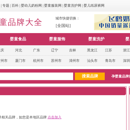
|
专题
|
百科
|
婴幼儿奶粉网
|
婴童服装网
|
婴童洗护网
|
婴儿纸尿裤网
城市快捷切换：
婴童品牌大全
[全国站]
婴童食品
婴童服饰
婴童洗护
婴
重庆
河北
广东
辽宁
吉林
黑龙江
江苏
浙江
广州市
厦门市
杭州市
苏州市
漳州市
汕头市
青岛市
深圳
孕婴童品牌
录相关品牌，如您是本地区品牌
点击加入