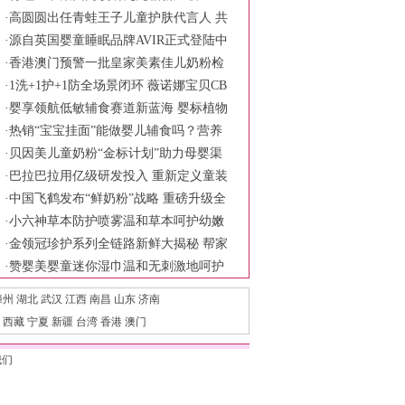
x-C Asia旗舰科学会议
·
高圆圆出任青蛙王子儿童护肤代言人 共
同诠释慢慢长大更强大的育儿主张
·
源自英国婴童睡眠品牌AVIR正式登陆中
国市场
·
香港澳门预警一批皇家美素佳儿奶粉检
出铅超标 品牌方称符合食品安全标准
·
1洗+1护+1防全场景闭环 薇诺娜宝贝CB
ME展现婴童护理新范式
·
婴享领航低敏辅食赛道新蓝海 婴标植物
奶米布丁树立行业安全新标杆
·
热销“宝宝挂面”能做婴儿辅食吗？营养
针真均衡？
·
贝因美儿童奶粉“金标计划”助力母婴渠
道破局
·
巴拉巴拉用亿级研发投入 重新定义童装
产品力
·
中国飞鹤发布“鲜奶粉”战略 重磅升级全
链鲜活守护六大保障
·
小六神草本防护喷雾温和草本呵护幼嫩
肌肤 科学陪伴宝宝舒适度夏
·
金领冠珍护系列全链路新鲜大揭秘 帮家
长一次性选对新鲜好奶源
·
赞婴美婴童迷你湿巾温和无刺激地呵护
宝宝的肌肤
漳州
湖北
武汉
江西
南昌
山东
济南
西藏
宁夏
新疆
台湾
香港
澳门
我们