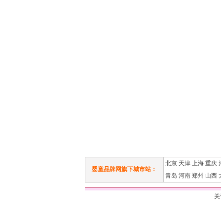
北京
天津
上海
重庆
婴童品牌网旗下城市站：
青岛
河南
郑州
山西
关