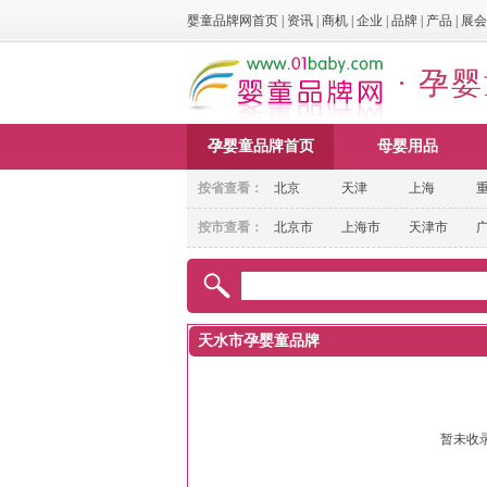
婴童品牌网首页
|
资讯
|
商机
|
企业
|
品牌
|
产品
|
展会
· 孕
孕婴童品牌首页
母婴用品
按省查看：
北京
天津
上海
按市查看：
北京市
上海市
天津市
天水市孕婴童品牌
暂未收