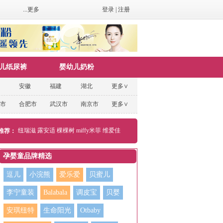
...更多
登录
|
注册
儿纸尿裤
婴幼儿奶粉
安徽
福建
湖北
更多∨
市
合肥市
武汉市
南京市
更多∨
纽瑞滋
露安适
棵棵树
miffy米菲
维爱佳
推荐：
孕婴童品牌精选
逗儿
小浣熊
爱乐爱
贝蜜儿
李宁童装
Balabala
调皮宝
贝婴
安琪纽特
生命阳光
Otbaby