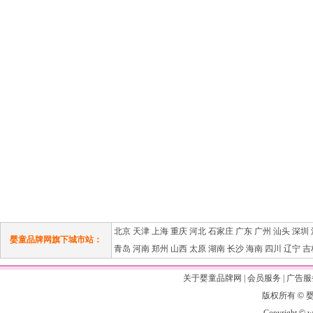
北京
天津
上海
重庆
河北
石家庄
广东
广州
汕头
深圳
婴童品牌网旗下城市站：
青岛
河南
郑州
山西
太原
湖南
长沙
海南
四川
辽宁
吉
关于婴童品牌网
|
会员服务
|
广告服
版权所有
©