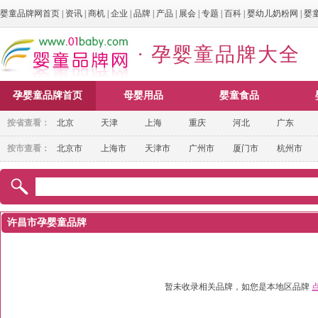
婴童品牌网首页
|
资讯
|
商机
|
企业
|
品牌
|
产品
|
展会
|
专题
|
百科
|
婴幼儿奶粉网
|
婴
· 孕婴童品牌大全
孕婴童品牌首页
母婴用品
婴童食品
按省查看：
北京
天津
上海
重庆
河北
广东
按市查看：
北京市
上海市
天津市
广州市
厦门市
杭州市
许昌市孕婴童品牌
暂未收录相关品牌，如您是本地区品牌