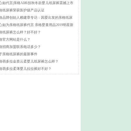
心如代言|亲格AI科技秋冬款婴儿纸尿裤震撼上市
格纸尿裤荣获医护级产品认证
格品牌创始人赖建章专访：因爱出发的亲格纸尿
心如为亲格纸尿裤代言 亲格婴童用品2019明星新
重磅首发
格纸尿裤怎么样？好不好？
格官方网站是什么？
格招商加盟联系电话多少？
于亲格纸尿裤的最新事件
格萌多拉金质云柔婴儿纸尿裤怎么样？
格萌多拉柔薄婴儿拉拉裤好不好？