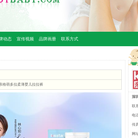
牌动态
宣传视频
品牌画册
联系方式
亲格萌多拉柔薄婴儿拉拉裤
深
联
电话
传真
网