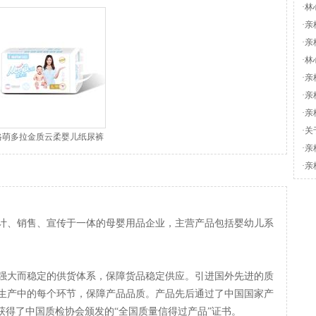
·
林
·
亲
·
亲
裤
·
林
品
·
亲
·
亲
·
亲
·
关
格萌多拉金质云柔婴儿纸尿裤
·
亲
·
亲
计、销售、宣传于一体的母婴用品企业，主营产品包括婴幼儿系
强大而稳定的供货体系，保障货品稳定供应。引进国外先进的质
生产中的每个环节，保障产品品质。产品先后通过了中国国家产
获得了中国质检协会颁发的“全国质量信得过产品”证书。