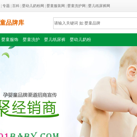
|
专题
|
百科
|
婴幼儿奶粉网
|
婴童服装网
|
婴童洗护网
|
婴儿纸尿裤网
童品牌库
婴童服饰
婴童洗护
婴儿纸尿裤
婴幼儿奶粉