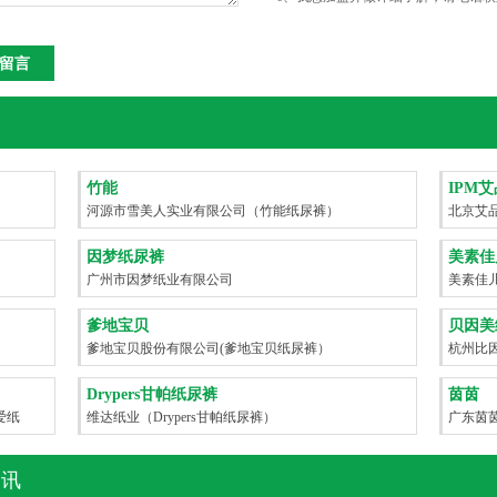
竹能
IPM
河源市雪美人实业有限公司（竹能纸尿裤）
北京艾品
因梦纸尿裤
美素佳
）
广州市因梦纸业有限公司
美素佳
爹地宝贝
贝因美
爹地宝贝股份有限公司(爹地宝贝纸尿裤）
杭州比
Drypers甘帕纸尿裤
茵茵
爱纸
维达纸业（Drypers甘帕纸尿裤）
广东茵
资讯