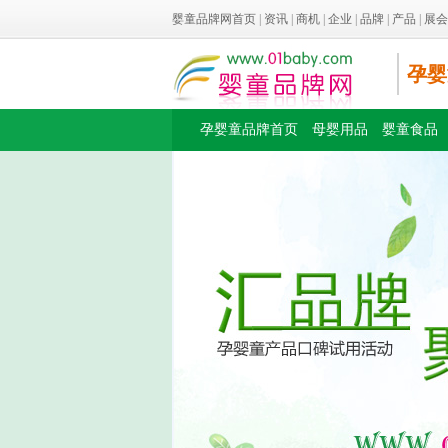
婴童品牌网首页
|
资讯
|
商机
|
企业
|
品牌
|
产品
|
展会
孕婴
孕婴童品牌首页
母婴用品
婴童食品