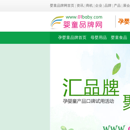
婴童品牌网首页
|
资讯
|
商机
|
企业
|
品牌
|
产品
|
展会
孕婴
孕婴童品牌首页
母婴用品
婴童食品