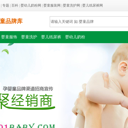
|
专题
|
百科
|
婴幼儿奶粉网
|
婴童服装网
|
婴童洗护网
|
婴儿纸尿裤网
童品牌库
婴童服饰
婴童洗护
婴儿纸尿裤
婴幼儿奶粉