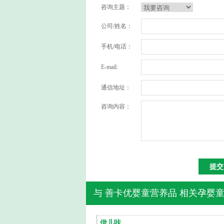
咨询主题：
公司/姓名：
手机/电话：
E-mail:
通信地址：
咨询内容：
与
善卡优婴童营养品
相关孕婴童
伊儿咔