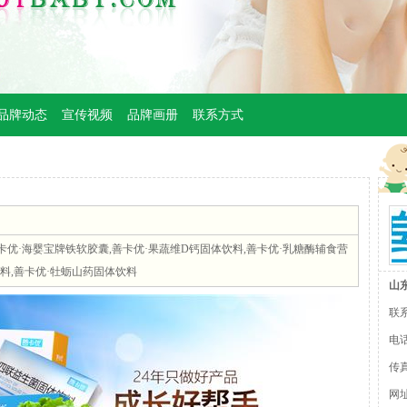
品牌动态
宣传视频
品牌画册
联系方式
卡优·海婴宝牌铁软胶囊,善卡优·果蔬维D钙固体饮料,善卡优·乳糖酶辅食营
料,善卡优·牡蛎山药固体饮料
山
联
电话
传真
网