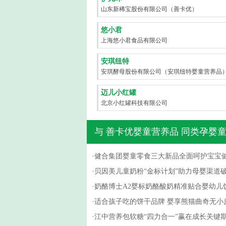
山东新稀宝股份有限公司（善卡优）
悠小君
上海悠小君食品有限公司
安琪纽特
安琪酵母股份有限公司（安琪纽特婴童营养品
迈儿小红罐
北京小红罐科技有限公司
与
善卡优婴童营养品
同类孕婴童
·
健合集团婴童零食三大新品全面呵护宝宝
·
贝因美儿童奶粉“金标计划”助力母婴渠道
·
奶酪博士A2婴标奶酪酸奶精准贴合婴幼儿
·
适合孩子吃的饼干品牌 婴享熊猫曲奇无小
·
江中营养包软糖“四力合一”赢在成长关键