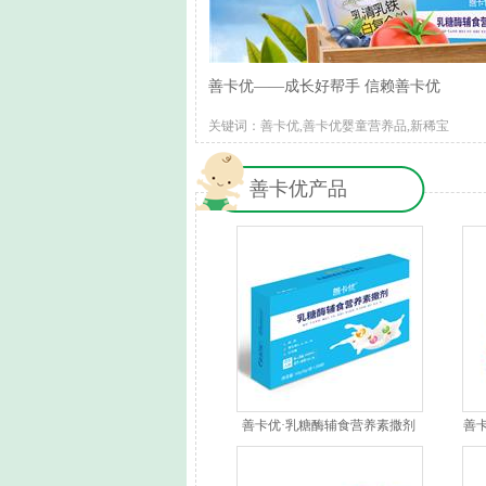
善卡优——成长好帮手 信赖善卡优
关键词：善卡优,善卡优婴童营养品,新稀宝
善卡优产品
善卡优·乳糖酶辅食营养素撒剂
善