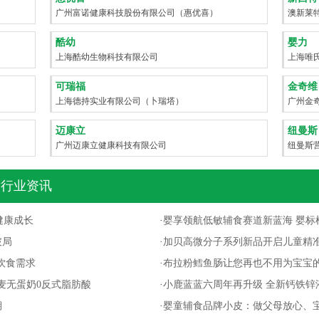
广州富诺健康科技股份有限公司（惠优喜）
澳新莱
酷幼
婴力
上海酷幼生物科技有限公司
上海唯
可瑞福
金奇维
）
上海德持实业有限公司（卜瑞塔）
广州金
迈康立
纽曼斯
广州迈康立健康科技有限公司
纽曼斯
行业资讯
健康成长
·
婴享领航低敏辅食赛道新蓝海 婴标
破局
·
加贝高微分子系列新品开启儿童精
饮食需求
·
布拉粉鳕鱼肠让您再也不用为宝宝
麦无蛋奶0反式脂肪酸
·
小鹿蓝蓝六周年再升级 全新钙铁锌
期
·
婴童辅食品牌小皮：做父母放心、