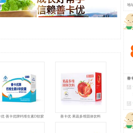
地
善
卡优·善卡优牌钙维生素D软胶
善卡优·果蔬多维固体饮料
囊