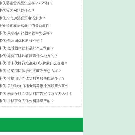
卡优婴童营养品怎么样？好不好？
卡优官方网站是什么？
卡优招商加盟联系电话多少？
于善卡优婴童营养品的最新事件
卡优·果蔬维D钙固体饮料怎么样？
卡优·金蒲固体饮料好不好？
卡优·金棘固体饮料是那个公司的？
卡优·海婴宝牌铁软胶囊什么地方的？
卡优·善卡优牌钙维生素D软胶囊什么价格？
卡优·竹菊清固体饮料招商政策怎么样？
卡优·牡蛎山药固体饮料客服热线是多少？
卡优·多肽球蛋白辅食营养素撒剂最新大事件
卡优·果蔬多维固体饮料广告宣传力度怎么样？
卡优·甘桔百合固体饮料哪里产的？