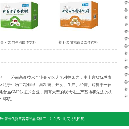
·
善
·
善
·
善
·
关
·
善
·
善
善卡优·竹菊清固体饮料
善卡优·甘桔百合固体饮料
·
善
·
善
·
善
·
善
·
善
区——济南高新技术产业开发区大学科技园内，由山东省优秀青
·
善
家立足于生物工程领域，集科研、开发、生产、经营、销售于一体
·
善
健食品GMP认证的企业，拥有大型的现代化生产基地和先进的机
·
善
作环境。
里给
善卡优婴童营养品
品牌留言，并在第一时间得到回复。