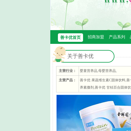
招商加盟
产品系列
善卡优首页
关于善卡优
主营行业：
婴童营养品,母婴营养品,
主营产品：
善卡优·果蔬维生素C固体饮料,善
养素撒剂,善卡优·甘桔百合固体饮