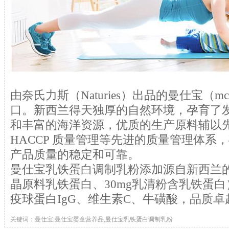
由奈氏力斯（Naturies）出品的曼仕宝（m
口。新西兰得天独厚的自然环境，孕育了
和丰富的海洋资源，优质的生产原料辅以
HACCP 质量管理等先进的质量管理体系，确
产品质量的稳定和可靠。
曼仕宝乳铁蛋白调制乳粉添加源自新西兰的双
晶原料乳铁蛋白、30mg乳清粉含乳铁蛋
疫球蛋白IgG、维生素C、牛磺酸，品质卓
关键词：曼仕宝,曼仕宝婴童营养品,曼仕宝乳铁蛋白调制乳粉