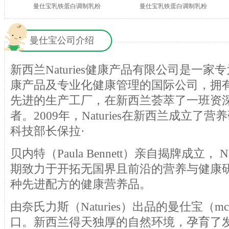
曼仕宝乳铁蛋白调制乳粉
曼仕宝乳铁蛋白调制乳粉
曼仕宝公司介绍
新西兰Naturies健康产品有限公司是一
康产品及专业化健康管理的国际公司，拥
先进的生产工厂，在新西兰荟萃了一班资
者。2009年，Naturies在新西兰成立了
科技部长保拉·
贝内特（Paula Bennett）亲自揭牌成立， N
期致力于开拓无国界且前沿的营养与健康
种先进配方的健康营养品。
由奈氏力斯（Naturies）出品的曼仕宝（m
口。新西兰得天独厚的自然环境，孕育了