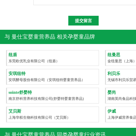
与
曼仕宝婴童营养品
相关孕婴童品牌
纽盾
纽曼思
东莞欧优乳业有限公司（纽盾）
金纽曼思（上海
安琪纽特
利贝乐
安琪酵母股份有限公司（安琪纽特婴童营养品）
无锡市利贝乐贸
sointe舒婴特
婴尚
南京舒科营养科技有限公司(舒婴特婴童营养品)
湖南英尚食品科
艾贝斯
伊威
上海华权生物科技有限公司（艾贝斯）
上海伊威营养食
与
曼仕宝婴童营养品
同类孕婴童行业资讯