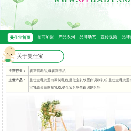
招商加盟
产品系列
品牌动态
宣传视频
品牌
曼仕宝首页
关于曼仕宝
主营行业：
婴童营养品,母婴营养品,
主营产品：
曼仕宝乳铁蛋白调制乳粉,曼仕宝乳铁蛋白调制乳粉,曼仕宝乳铁蛋
宝乳铁蛋白调制乳粉,曼仕宝乳铁蛋白调制乳粉