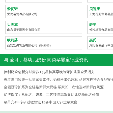
爱优诺
贝智康
爱优诺营养品有限公司
上海花冠营养乳
贝美滋
爵羊
山东贝美滋乳业有限公司
长沙卓高食品有
欧莉莎
惠氏
西安宏兴乳业有限公司（欧莉莎）
惠氏营养品（中
与
爱可丁婴幼儿奶粉
同类孕婴童行业资讯
·
伊利奶粉创新分时营养 QQ星榛高早晚装守护儿童全天活力
·
香港澳门预警一批皇家美素佳儿奶粉检出铅超标 品牌方称符合食品安
·
金领冠珍护系列全链路新鲜大揭秘 帮家长一次性选对新鲜好奶源
·
优博瑞霂：从配方、奶源、工艺读懂高端婴幼儿奶粉配方价值
·
敏芮亢4年专研过敏领域 服务中国3万+过敏家庭