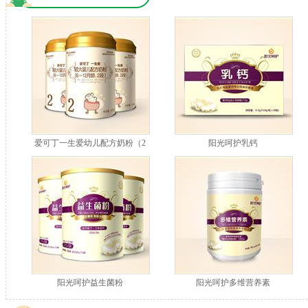
爱可丁一生爱幼儿配方奶粉（2
阳光呵护乳钙
段）
阳光呵护益生菌粉
阳光呵护多维营养素