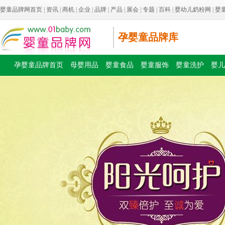
婴童品牌网首页
|
资讯
|
商机
|
企业
|
品牌
|
产品
|
展会
|
专题
|
百科
|
婴幼儿奶粉网
|
婴
孕婴童品牌库
孕婴童品牌首页
母婴用品
婴童食品
婴童服饰
婴童洗护
婴儿