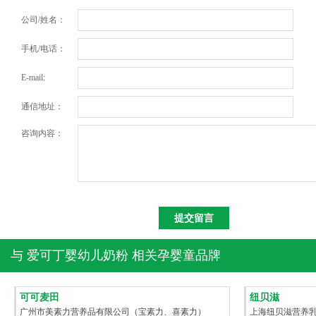
公司/姓名：
手机/电话：
E-mail:
通信地址：
咨询内容：
与
爱可丁婴幼儿奶粉
相关孕婴童品牌
可可麦田
纽贝滋
广州市美素力营养品有限公司（宝素力、喜素力）
上海纽贝滋营养乳