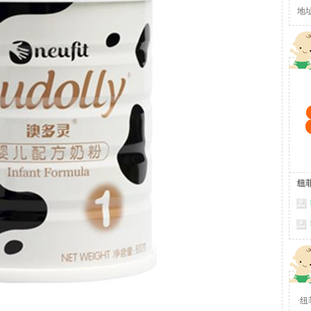
地
栋
纽
·
纽