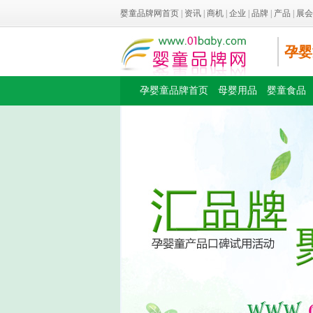
婴童品牌网首页
|
资讯
|
商机
|
企业
|
品牌
|
产品
|
展会
孕婴
孕婴童品牌首页
母婴用品
婴童食品