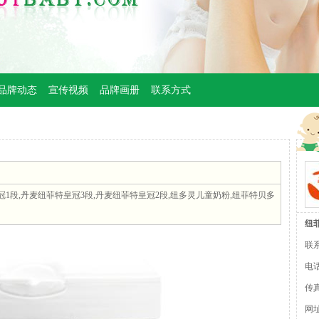
品牌动态
宣传视频
品牌画册
联系方式
1段,丹麦纽菲特皇冠3段,丹麦纽菲特皇冠2段,纽多灵儿童奶粉,纽菲特贝多
纽
联
电话
传真
网