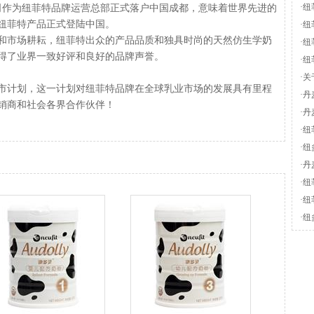
·
纽
公司作为纽菲特品牌运营总部正式落户中国成都，意味着世界先进的
纽菲特产品正式登陆中国。
玩
·
纽
和市场耕耘，纽菲特出众的产品品质和独具时尚的天然仿生学奶
·
纽
得了业界一致好评和良好的品牌声誉。
·
纽
·
关
上市计划，这一计划对纽菲特品牌在全球乳业市场的发展具有里程
·
丹
销商和社会各界合作伙伴！
·
丹
·
纽
·
纽
·
丹
·
纽
·
纽
·
纽