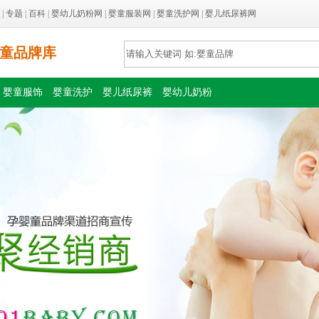
|
专题
|
百科
|
婴幼儿奶粉网
|
婴童服装网
|
婴童洗护网
|
婴儿纸尿裤网
童品牌库
婴童服饰
婴童洗护
婴儿纸尿裤
婴幼儿奶粉