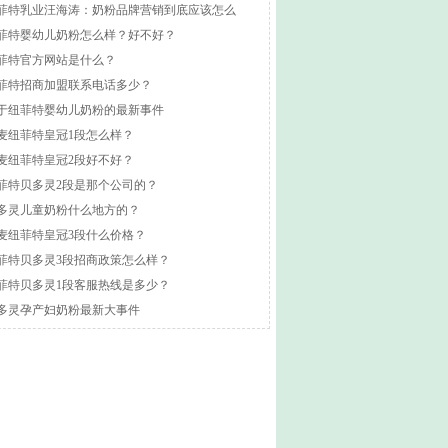
菲特乳业汪海涛：奶粉品牌营销到底应该怎么
？
菲特婴幼儿奶粉怎么样？好不好？
菲特官方网站是什么？
菲特招商加盟联系电话多少？
于纽菲特婴幼儿奶粉的最新事件
麦纽菲特皇冠1段怎么样？
麦纽菲特皇冠2段好不好？
菲特贝多灵2段是那个公司的？
多灵儿童奶粉什么地方的？
麦纽菲特皇冠3段什么价格？
菲特贝多灵3段招商政策怎么样？
菲特贝多灵1段客服热线是多少？
多灵孕产妇奶粉最新大事件