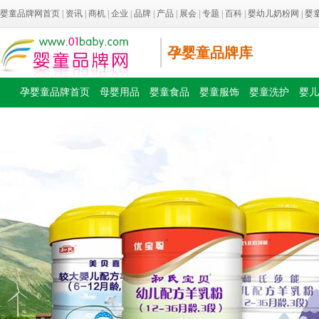
婴童品牌网首页
|
资讯
|
商机
|
企业
|
品牌
|
产品
|
展会
|
专题
|
百科
|
婴幼儿奶粉网
|
婴
孕婴童品牌库
孕婴童品牌首页
母婴用品
婴童食品
婴童服饰
婴童洗护
婴儿