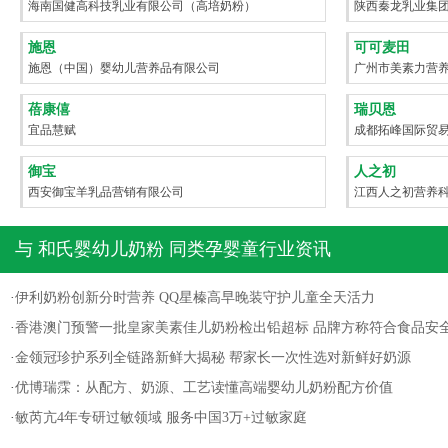
海南国健高科技乳业有限公司（高培奶粉）
陕西秦龙乳业集
施恩
可可麦田
施恩（中国）婴幼儿营养品有限公司
广州市美素力营
蓓康僖
瑞贝恩
宜品慧赋
成都拓峰国际贸
御宝
人之初
西安御宝羊乳品营销有限公司
江西人之初营养
与
和氏婴幼儿奶粉
同类孕婴童行业资讯
·
伊利奶粉创新分时营养 QQ星榛高早晚装守护儿童全天活力
·
香港澳门预警一批皇家美素佳儿奶粉检出铅超标 品牌方称符合食品安
·
金领冠珍护系列全链路新鲜大揭秘 帮家长一次性选对新鲜好奶源
·
优博瑞霂：从配方、奶源、工艺读懂高端婴幼儿奶粉配方价值
·
敏芮亢4年专研过敏领域 服务中国3万+过敏家庭