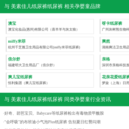
与
美素佳儿纸尿裤纸尿裤
相关孕婴童品牌
澳宝
呀卡纸尿裤
澳宝化妆品(惠州)有限公司（喜羊羊与灰太狼）
广州灰树熊生物
miffy米菲
爽然
杭州千芝雅卫生用品有限公司(miffy米菲纸尿裤)
湖南爽洁卫生用
倍尔舒
亲格
福建明大卫生用品厂（倍尔舒）
深圳市亲格科技
爽儿宝纸尿裤
花亲花爱纸尿
恒利集团（爽儿宝纸尿裤）
梦旋（上海）日用品
尿裤）
与
美素佳儿纸尿裤纸尿裤
同类孕婴童行业资讯
·
好奇、碧芭宝贝、Babycare等纸尿裤检出有毒物质甲酰胺
·
“会呼吸”的布班迪小气泡Plus纸尿裤 告别夏日红臀闷潮