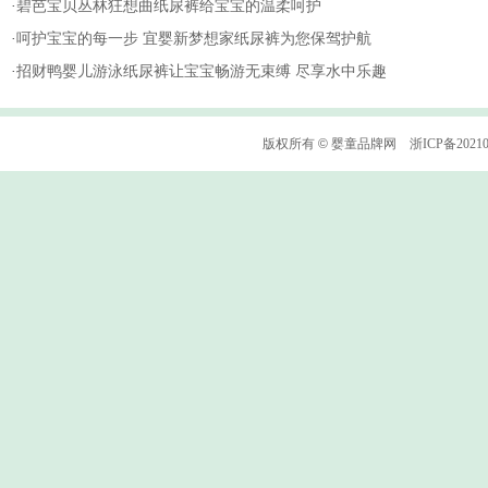
·
碧芭宝贝丛林狂想曲纸尿裤给宝宝的温柔呵护
·
呵护宝宝的每一步 宜婴新梦想家纸尿裤为您保驾护航
·
招财鸭婴儿游泳纸尿裤让宝宝畅游无束缚 尽享水中乐趣
版权所有
©
婴童品牌网
浙ICP备2021