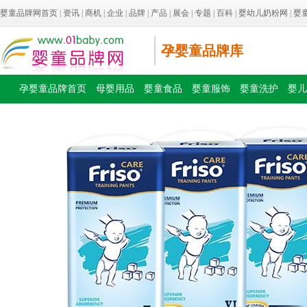
婴童品牌网首页
|
资讯
|
商机
|
企业
|
品牌
|
产品
|
展会
|
专题
|
百科
|
婴幼儿奶粉网
|
婴
孕婴童品牌库
孕婴童品牌首页
母婴用品
婴童食品
婴童服饰
婴童洗护
婴儿