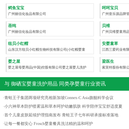
鳄鱼宝宝
呵呵宝贝
广州丽信化妆品有限公司
广州壹乐源品牌
蓓纯
贝维
广州丽信化妆品有限公司
广州贝维婴童用
纽贝小红帽
安婴童草
山东汉方纽贝小红帽生物科技有限公司(小红帽婴童
江西三爱药业有
洗护）
婴之屋
梁医生
婴之屋母婴用品(中国)控股有限公司婴之屋婴儿洗护
索芙特股份有限
系列
与
御硒宝婴童洗护用品
同类孕婴童行业资讯
·
青蛙王子集团两项研究亮相新加坡Connex-C Asia旗舰科学会议
·
小六神草本防护喷雾温和草本呵护幼嫩肌肤 科学陪伴宝宝舒适度夏
·
首个儿童皮肤延续护理指南发布 青蛙王子七年科研承接标准落地
·
让每一餐都安心 Frosch婴童餐具洗洁精的温和呵护