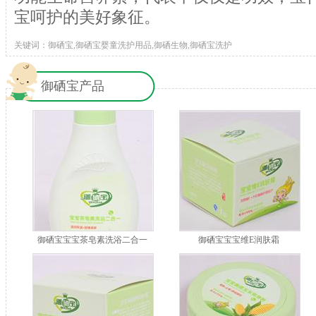
宝呵护的美好象征。
关键词：御硒宝,御硒宝婴童洗护用品,御硒生物,御硒宝洗护
御硒宝产品
御硒宝宝宝茶皂素洗浴二合一
御硒宝宝宝维E润肤霜