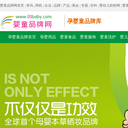
婴童品牌网首页
|
资讯
|
商机
|
企业
|
品牌
|
产品
|
展会
|
专题
|
百科
|
婴幼儿奶粉网
|
婴
孕婴童品牌库
孕婴童品牌首页
母婴用品
婴童食品
婴童服饰
婴童洗护
婴儿