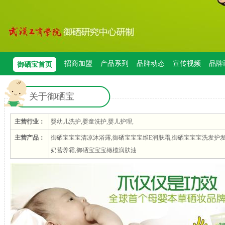
招商加盟
产品系列
品牌动态
宣传视频
品牌
御硒宝首页
关于御硒宝
主营行业：
婴幼儿洗护,婴童洗护,婴儿护理,
主营产品：
御硒宝宝宝清凉沐浴露,御硒宝宝宝维E润肤霜,御硒宝宝宝洗发护发
奶营养霜,御硒宝宝宝橄榄润肤油