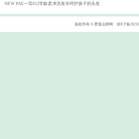
·
NEW PAE一页612学龄柔净洗发水呵护孩子的头发
版权所有
©
婴童品牌网
浙ICP备2021