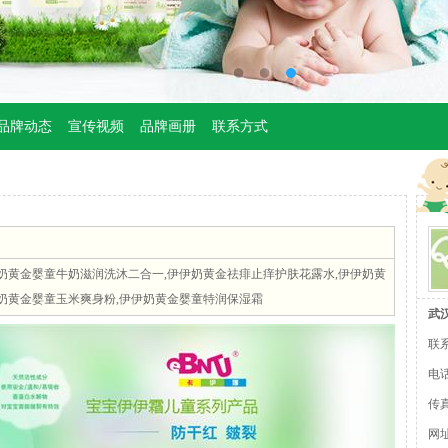
品牌动态
宣传视频
品牌画册
联系方式
奶黄金婴童牛奶滋润洗沐二合一,伊伊奶黄金祛痱止痒护肤花露水,伊伊奶黄
奶黄金婴童玉米爽身粉,伊伊奶黄金婴童特润保湿霜
武
联
电话
传真
网