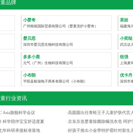
童品牌
小婴奇
茶娃
广州根能国际贸易有限公司（婴童洗护小婴奇）
福建海
婴贝思
小奕哒
深圳市婴贝思生物科技有限公司
武汉达
洗护)
多多小鹿
纽强
元气（广州）生物科技有限公司
上海麦
小布朗
优卡丹
平阳县航瑞电子商务有限公司（小布朗）
深圳市
童行业资讯
 Asia旗舰科学会议
·
高圆圆出任青蛙王子儿童护肤代言
 科学陪伴宝宝舒适度夏
·
京东京造婴童除菌除螨洗衣皂 呵护
七年科研承接标准落地
·
好孩子推出小金带特护霜针对新生