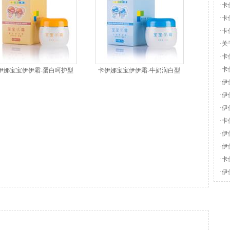
·
卡
·
卡
·
卡
·
关
·
卡
·
卡
伊娜宝宝伊伊霜-蛋白呵护型
卡伊娜宝宝伊伊霜-牛奶润白型
·
伊
·
伊
·
伊
·
卡
·
伊
·
伊
·
卡
样
·
伊