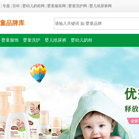
|
专题
|
百科
|
婴幼儿奶粉网
|
婴童服装网
|
婴童洗护网
|
婴儿纸尿裤网
童品牌库
婴童服饰
婴童洗护
婴儿纸尿裤
婴幼儿奶粉