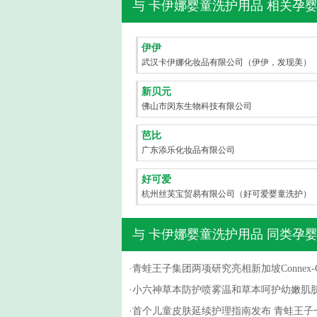
与
卡伊娜婴童洗护用品
相关孕婴
伊伊
武汉卡伊娜化妆品有限公司（伊伊，发现美）
新贝元
佛山市闵东生物科技有限公司
芭比
广东添乐化妆品有限公司
好可爱
杭州丝芙宝贸易有限公司（好可爱婴童洗护）
与
卡伊娜婴童洗护用品
同类孕婴
·
青蛙王子集团两项研究亮相新加坡Connex-C
·
小六神草本防护喷雾温和草本呵护幼嫩肌肤
·
首个儿童皮肤延续护理指南发布 青蛙王子