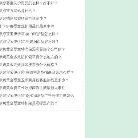
伊娜婴童洗护用品怎么样？好不好？
伊娜官方网站是什么？
伊娜招商加盟联系电话多少？
于卡伊娜婴童洗护用品的最新事件
伊娜宝宝伊伊霜-蛋白呵护型怎么样？
伊娜宝宝伊伊霜-牛奶润白型好不好？
伊奶黄金婴童特润保湿霜是那个公司的？
伊奶黄金多效防护紫草膏什么地方的？
伊奶黄金高效抗菌洗衣液什么价格？
伊娜宝宝伊伊霜-多效特润型招商政策怎么样？
伊奶黄金婴童玉米爽身粉客服热线是多少？
伊奶黄金婴童长效抑菌洗手液最新大事件
伊娜宝宝伊伊霜-保湿滋润型广告宣传力度怎么
？
伊奶黄金婴童特护皴灵霜哪里产的？