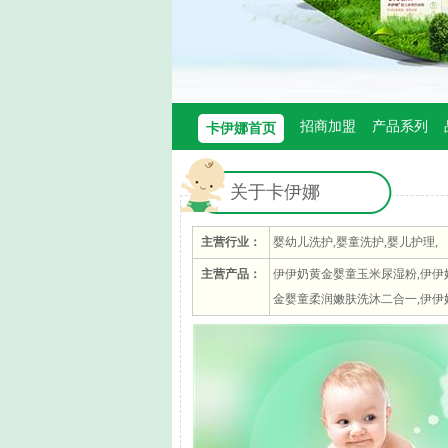
1
2
3
招商加盟
产品系列
卡伊娜首页
关于卡伊娜
主营行业：
婴幼儿洗护,婴童洗护,婴儿护理,
主营产品：
伊伊奶黄金婴童玉米尿湿粉,伊伊
金婴童柔润嫩肤洗沐二合一,伊伊