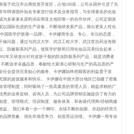
现座落于武汉市台商投资开发区，占地180亩，公司从国外引进了先
常年聘请国外知名专家进行技术及业务指导，与全球著名的化妆
成为多家著名原料供应商亚太地区唯一的合作伙伴。公司定期派
配以国际先进的生产设备，不断地研发新产品，推出更富人性化
中国医学护肤第一品牌/。 卡伊娜用专业、专心、专注的态度，
干燥问题，通过与武汉大学、武汉工程大学、武汉世吉药业有限
干红、防皴裂系列产品，使医学护肤和日用化妆品完美结合起来，
2002年又研发出针对皮肤干裂的防冻防裂系列产品，就是消费者
根本，不断追求卓越品质，奉献给大家潜心研制与生产的高品质的产
全社会提供完美贴心的服务。卡伊娜始终把顾客的利益置于首
无限的超值服务和快乐。 卡伊娜在中国大部分地区已创建了密集
络管理制度，同时吸纳了一批高素质的管理人员，精益求精的广
优秀的业务促销、咨询人员，为公司品牌营销实施提供了有力的
制度、管理模式、培训制度、服务体系，和各级代理商/经销商建
效益。 我们本着一步一个脚印、永续不断的创新、亦趋的经营方
的品牌形象、强化市场竞争力、创造营运佳绩。 卡伊娜一用专业