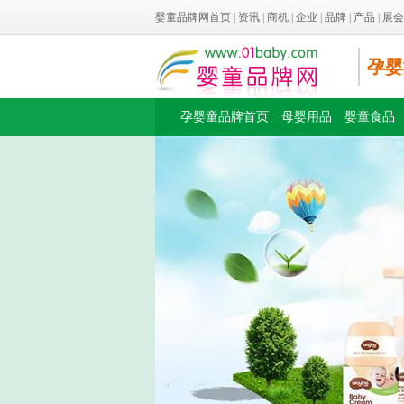
婴童品牌网首页
|
资讯
|
商机
|
企业
|
品牌
|
产品
|
展会
孕婴
孕婴童品牌首页
母婴用品
婴童食品