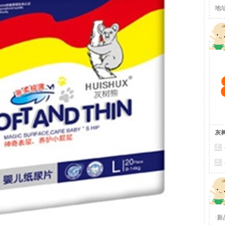
地
灰
·
新