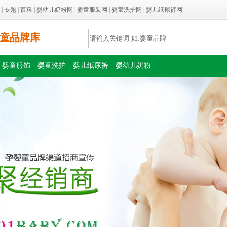
|
专题
|
百科
|
婴幼儿奶粉网
|
婴童服装网
|
婴童洗护网
|
婴儿纸尿裤网
童品牌库
婴童服饰
婴童洗护
婴儿纸尿裤
婴幼儿奶粉