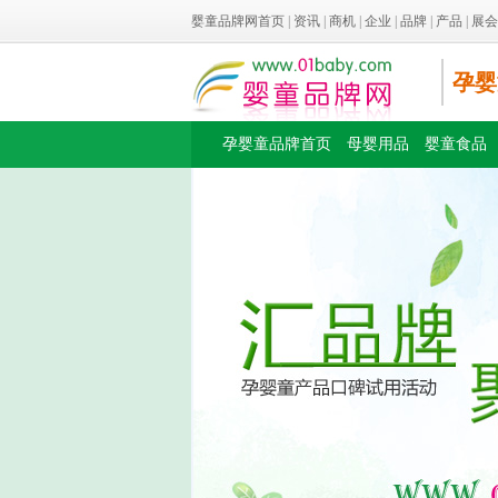
婴童品牌网首页
|
资讯
|
商机
|
企业
|
品牌
|
产品
|
展会
孕婴
孕婴童品牌首页
母婴用品
婴童食品