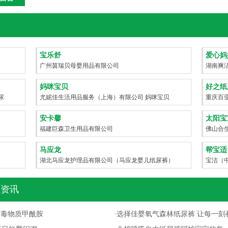
牌
宝乐舒
爱心妈
）
广州茵瑞贝母婴用品有限公司
湖南爽
妈咪宝贝
好之纸
尿
尤妮佳生活用品服务（上海）有限公司 妈咪宝贝
重庆百
安卡馨
太阳宝
福建巨森卫生用品有限公司
佛山合
马应龙
帮宝适
湖北马应龙护理品有限公司（马应龙婴儿纸尿裤）
宝洁（
资讯
出有毒物质甲酰胺
·
选择佳婴氧气森林纸尿裤 让每一刻