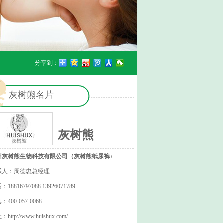
分享到：
灰树熊名片
灰树熊
州灰树熊生物科技有限公司（灰树熊纸尿裤）
系人：周德忠总经理
18816797088 13926071789
：400-057-0068
址：
http://www.huishux.com/