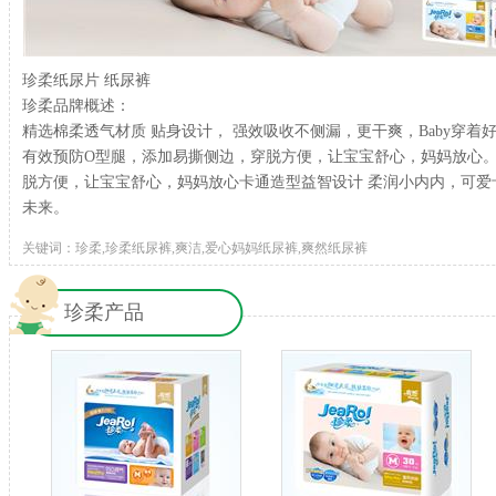
珍柔纸尿片 纸尿裤
珍柔品牌概述：
精选棉柔透气材质 贴身设计， 强效吸收不侧漏，更干爽，Baby穿着
有效预防O型腿，添加易撕侧边，穿脱方便，让宝宝舒心，妈妈放心。
脱方便，让宝宝舒心，妈妈放心卡通造型益智设计 柔润小内内，可爱卡通
未来。
关键词：珍柔,珍柔纸尿裤,爽洁,爱心妈妈纸尿裤,爽然纸尿裤
珍柔产品