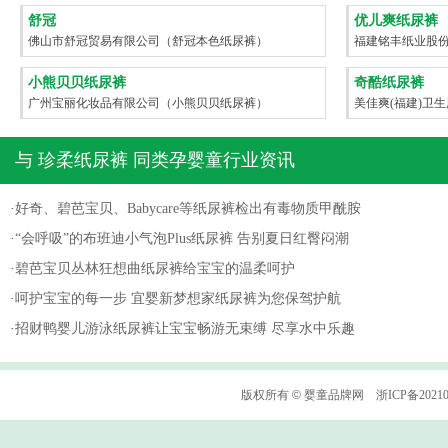
舒冠
优儿爽纸尿裤
佛山市舒冠贸易有限公司（舒冠本色纸尿裤）
福建铭丰纸业股
小熊贝贝纸尿裤
奇酷纸尿裤
广州宝丽化妆品有限公司（小熊贝贝纸尿裤）
美佳爽(福建)卫
与
珍柔纸尿裤
同类孕婴童行业资讯
·
好奇、碧芭宝贝、Babycare等纸尿裤检出有毒物质甲酰胺
·
“会呼吸”的布班迪小气泡Plus纸尿裤 告别夏日红臀闷潮
·
碧芭宝贝丛林狂想曲纸尿裤给宝宝的温柔呵护
·
呵护宝宝的每一步 宜婴新梦想家纸尿裤为您保驾护航
·
招财鸭婴儿游泳纸尿裤让宝宝畅游无束缚 尽享水中乐趣
版权所有
©
婴童品牌网
浙ICP备2021