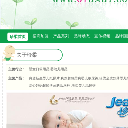
招商加盟
产品系列
品牌动态
宣传视频
品牌画
珍柔首页
关于珍柔
主营行业：
婴童日常用品,婴幼儿用品,
主营产品：
爽然新生婴儿纸尿片,爽然超薄柔爽婴儿纸尿裤,珍柔金质舒薄婴儿
爱心妈妈超级薄亲肤纸尿裤 ,珍柔婴儿纸尿裤