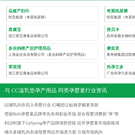
朵娅产妇巾
奇莫纸尿裤
恒安集团（奇莫纸尿裤）
恒安集团（奇莫
君康宝
努贝卡
浙江君宝康食品有限公司
杭州采薇生物科
多吉妈咪产后护理用品
康齿灵
上海金步实业有限公司（多吉妈咪产后护理用品）
奥奇丽集团沈阳
萃芙理
尚孕兰多
浙江君宝康食品有限公司
广东尚孕兰多化
品）
与
CC溢乳垫孕产用品
同类孕婴童行业资讯
·
以哺乳内衣切入母婴行业 幻曦想让贴身穿戴更亲肤
·
璧丽Belli孕婴童品牌率先布局彩妆市场 迎合母婴消费新“孕”势
·
利洁时旗下UpSpring孕产品牌强势登陆 拉开孕婴童市场新格局
·
哺乐多哺乳内衣成母婴用品市场潜力股 引领市场风向